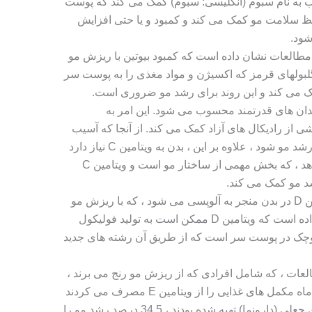
 به نام سبوم (انگلیسی: سبوم) کمک می کند که پوست
ظ سلامت مو کمک می کند و کمبود و یا حتی افزایش
ود.
مطالعات نشان داده است که کمبود بیوتین با ریزش مو
یتامین های B به تولید گلبولهای قرمز که اکسیژن و مواد مغذی را به پوست سر
مک می کند و این روند برای رشد مو ضروری است.
تی اکسیدان های قدرتمند محسوب می شود. این امر به
 از رادیکال های آزاد کمک می کند. از آنجا که آسیب
ناشی از این مولکول ها می تواند باعث رشد مو شود ، علاوه بر این ، بدن به ویتامین C نیاز دارد
تا پروتئین معروف به کلاژن را تشکیل دهد ، که بخش مهمی از ساختار مو است و ویتامین C
د مو کمک می کند.
جایی که کمبود سطح ویتامین D در بدن منجر به آلوپسی می شود ، که با ریزش مو
همراه است و تحقیقات همچنین نشان داده است که ویتامین D ممکن است به تولید فولیکول
کوچک در پوست سر است که از طریق آن رشته های جدید
العات ، که شامل افرادی که از ریزش مو رنج می برند ،
نشان می دهد که افرادی که به مدت 8 ماه مکمل های غذایی را از ویتامین E مصرف می کردند
، در مقایسه با گروهی که با کپسول های جعلی (دارونما) تهیه شده بودند ، 34.5 درصد رشد مو را