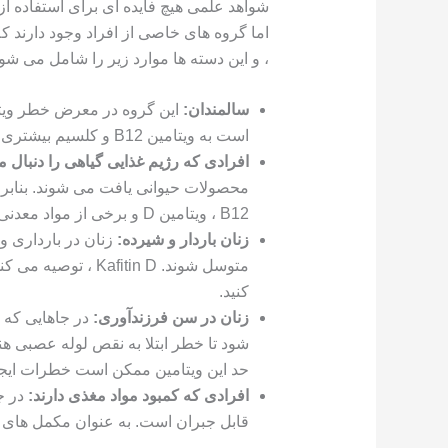
شواهد علمی هیچ فایده ای برای استفاده از
اما گروه های خاصی از افراد وجود دارند ک
، و این دسته ها موارد زیر را شامل می شون
سالمندان:
است به ویتامین B12 و کلسیم بیشتری نیز احتیاج داشته باشید.
افرادی که رژیم غذایی گیاهی را دنبال م
محصولات حیوانی یافت می شوند. بنابرا
B12 ، ویتامین D و برخی از مواد معدنی نیز قرار دارد.
زنان باردار و شیرده:
زنان در بارداری 
کنید.
زنان در سن فرزندآوری:
در جاهایی که 
شود تا خطر ابتلا به نقص لوله عصبی هنگ
حد این ویتامین ممکن است خطرات ایجاد
افرادی که کمبود مواد مغذی دارند:
در ج
قابل جبران است. به عنوان مکمل های آ