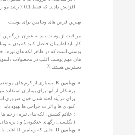
افزایش دادند. که فقط 0.1 ٪ رشد مو را مشاهده کرد.
بهترین قرص های ویتامین برای پوست
مراقبت از پوست باید به عنوان بزرگترین ا
کار باید اطمینان حاصل کنید که بدن به ویت
پوستی است که در ظاهر لکه های تیره ، خش
های مهم پوست اغلب در محصولات دلسوز به
[٤]
دسترس هستند:
ویتامین K:
برای فرآیند لخته شدن خون ضروری است
؛ علائم کشش ، لکه های تیره ، زخم ه
(انگلیسی: رگهای عنکبوتی) و دایره ها
ویتامین D:
جایی که وی