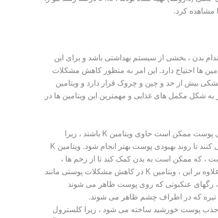
ندام بدن ، بخشی از سیستم بهداشتی باشد و برای این
امین ها احتیاج دارد. این امر به منظور کاهش مشکلات
کی بیش از حد و چین و چروک قرار دارد و ویتامین
 شکل مکمل های غذایی و مهمترین این ویتامین ها در
بسیاری از کرم های موضعی پوست ممکن است حاوی ویتامین K باشند ، زیرا
پزشکان از آنها برای بیماران استفاده می کنند تا روند بهبودی پوست بهتر انجام شود. ویتامین K
 ، که ممکن است به بدن کمک کند تا از زخم ها ،
کبودی ها و اثرات جراحی ها بهبود یابد. علاوه بر این ، ویتامین K در کاهش مشکلات پوستی مانند
ا ، رگهای عنکبوتی که روی پوست ظاهر می شوند
ی تیره که در اطراف چشم ظاهر می شوند.
تامین D اغلب با جذب پوست خورشید ساخته می شود ، زیرا کلسترول