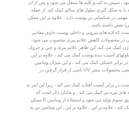
ویتامین D تبدیل می شود ، سپس به کبد و کلیه ها منتقل می شود و پس از آن
تا به شکل گیری سلول های سالم کمک کند. از جمله
ی ، و ویتامین D نیز نقش مهمی در شناسایی تن پوست دارد ، علاوه بر این ممکن
) نقش داشته باشد.
که لایه های بیرونی و داخلی پوست حاوی مقادیر
ک مؤلفه اصلی در محصولات کاهش علائم پیری محسوب می شود.
کلاژن کمک می کند. این ظاهر علائم پیری و چین و چروک
سلولهای آسیب دیده پوست کمک می کند ، علاوه بر این
فظت در برابر خشکی کمک می کند ، و این میزان ویتامین
ممکن است به صورت خوراکی از اثربخشی محصولات مضر UV ناشی از قرار گرفتن در
 از پوست در برابر آسیب آفتاب کمک می کند ، زیرا این امر به
ای تیره نیز کمک می کند ، و شایان ذکر است که
ویتامین E در بدن به طور طبیعی از طریق سبوم تولید می شود و استفاده از ویتامین E ممکن
د ، علاوه بر این ، علاوه بر این ، این ویتامین نیز به