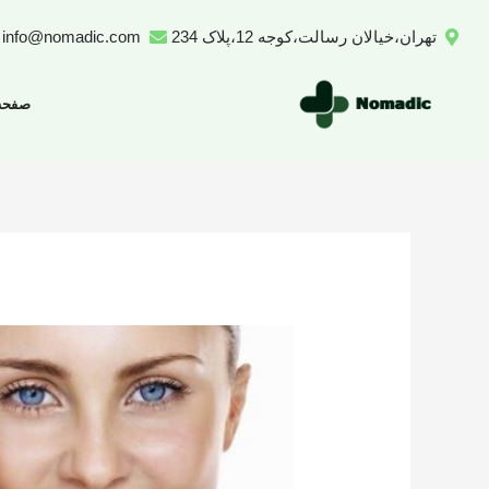
رش
تهران،خیالان رسالت،کوجه 12،پلاک 234
info@nomadic.com
ه
حتوا
صفحه