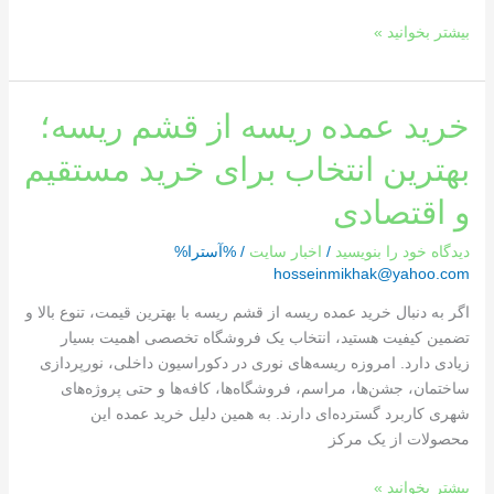
کنیم؟
بیشتر بخوانید »
خرید
خرید عمده ریسه از قشم ریسه؛
عمده
بهترین انتخاب برای خرید مستقیم
ریسه
از
و اقتصادی
قشم
ریسه؛
دیدگاه‌ خود را بنویسید
/
اخبار سایت
/ %آسترا%
بهترین
hosseinmikhak@yahoo.com
انتخاب
اگر به دنبال خرید عمده ریسه از قشم ریسه با بهترین قیمت، تنوع بالا و
برای
تضمین کیفیت هستید، انتخاب یک فروشگاه تخصصی اهمیت بسیار
خرید
زیادی دارد. امروزه ریسه‌های نوری در دکوراسیون داخلی، نورپردازی
مستقیم
ساختمان، جشن‌ها، مراسم، فروشگاه‌ها، کافه‌ها و حتی پروژه‌های
و
شهری کاربرد گسترده‌ای دارند. به همین دلیل خرید عمده این
اقتصادی
محصولات از یک مرکز
بیشتر بخوانید »