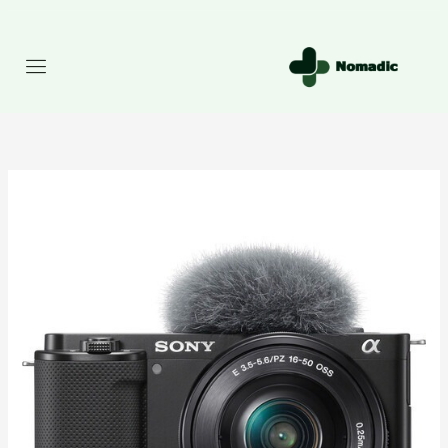
رش
ه
حتوا
راهنمای
جامع
قیمت
و
خرید
دوربین‌های
بدون
آیینه
سونی؛
انتخابی
هوشمندانه