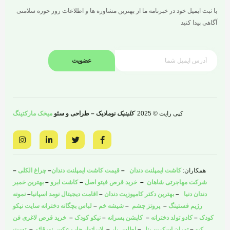
با ثبت ایمیل خود در خبرنامه ما از بهترین مشاوره ها و اطلاعات روز حوزه سلامتی
آگاهی پیدا کنید
عضویت
کپی رایت © 2025
کلینیک
نومادیک – طراحی و سئو
میخک مارکتینگ
I
L
T
F
n
i
w
a
s
n
i
c
t
k
t
e
a
e
t
b
همکاران:
کاشت ایمپلنت دندان
–
قیمت کاشت ایمپلنت دندان
–
چراغ الکلی
–
g
d
e
o
r
i
r
o
شرکت مهاجرتی شاهان
–
خرید قرص فیتو اصل
–
کاشت ابرو
–
بهترین خمیر
a
n
k
دندان دنیا
–
بهترین دکتر کامپوزیت دندان
–
اقامت دیجیتال نومد اسپانیا
–
نمونه
m
-
-
i
f
رژیم فستینگ
–
پروتز چشم
–
شیشه خم
–
لباس بچگانه دخترانه سایت نیکو
n
کودک
–
کادو تولد دخترانه
–
کاپشن پسرانه
–
نیکو کودک
–
خرید قرص لاغری فن
کیو
–
تهران اسکرین پنل
–
اطلس بار
–
لابراتوار چاپ عکس نورقائم
–
تست