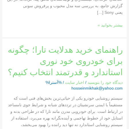
گزارش جامع، به بررسی سه مدل محبوب و پرفروش سونی
یعنی Sony […]
بیشتر بخوانید »
راهنمای
راهنمای خرید هدلایت تارا؛ چگونه
خرید
برای خودروی خود نوری
هدلایت
تارا؛
استاندارد و قدرتمند انتخاب کنیم؟
چگونه
برای
دیدگاه‌ خود را بنویسید
/
اخبار سایت
/ %آسترا%
خودروی
hosseinmikhak@yahoo.com
خود
سیستم روشنایی خودرو یکی از حیاتی‌ترین بخش‌های فنی است که
نوری
مستقیماً با ایمنی سرنشینان در ترددهای شبانه و شرایط جوی نامساعد
استاندارد
در ارتباط است. برای خودرویی مدرن مانند تارا که در طراحی بدنه و
و
استایل خود از خطوط تهاجمی و آینده‌نگرانه بهره می‌برد، استفاده از
قدرتمند
سیستم روشنایی استاندارد نه تنها دید راننده را بهبود می‌بخشد،
انتخاب