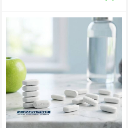
قرص
ال
کارنیتین
برای
لاغری؛
هر
چیزی
که
قبل
از
شروع
باید
بدانی