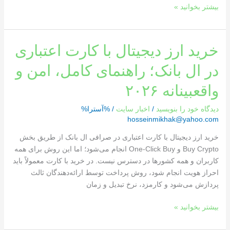
بیشتر بخوانید »
خرید
خرید ارز دیجیتال با کارت اعتباری
ارز
در ال بانک؛ راهنمای کامل، امن و
دیجیتال
با
واقعبینانه ۲۰۲۶
کارت
اعتباری
دیدگاه‌ خود را بنویسید
/
اخبار سایت
/ %آسترا%
در
hosseinmikhak@yahoo.com
ال
خرید ارز دیجیتال با کارت اعتباری در صرافی ال بانک از طریق بخش
بانک؛
Buy Crypto و One-Click Buy انجام می‌شود؛ اما این روش برای همه
راهنمای
کاربران و همه کشورها در دسترس نیست. در خرید با کارت معمولاً باید
کامل،
احراز هویت انجام شود، روش پرداخت توسط ارائه‌دهندگان ثالث
امن
پردازش می‌شود و کارمزد، نرخ تبدیل و زمان
و
واقعبینانه
بیشتر بخوانید »
۲۰۲۶