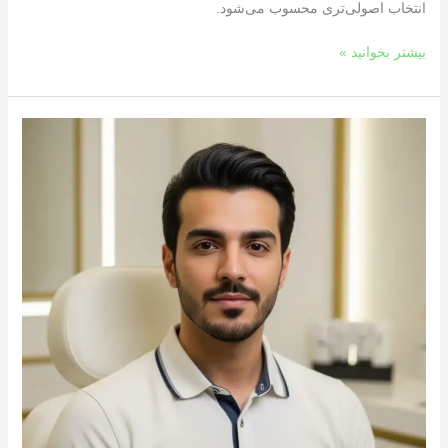
انتخاب اصولی‌تری محسوب می‌شود.
بیشتر بخوانید »
از
لیزر
کندلا
تا
تزریق
ژل
زاویه
فک؛
راهنمای
جامع
خدمات
زیبایی
آقایان
در