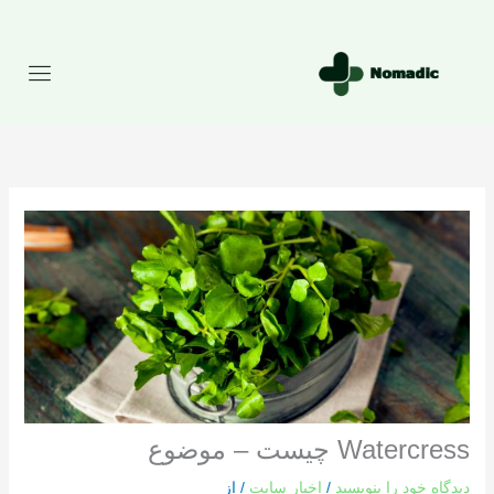
رش
ه
حتوا
Watercress چیست – موضوع
دیدگاه‌ خود را بنویسید
/
اخبار سایت
/ از