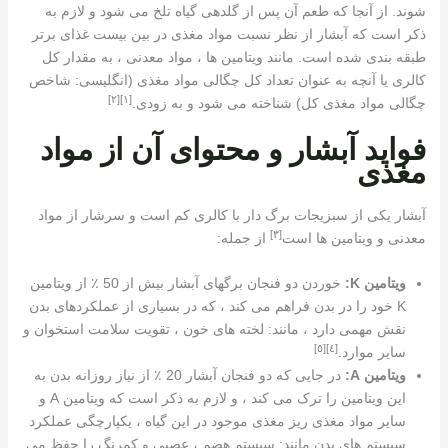
شوند. از آنجا که طعم آن پس از گلدهی گیاه تلخ می شود و لازم به
ذکر است که آبشار از نظر نسبت مواد مغذی در بین بیست غذای برتر
طبقه بندی شده است. مانند ویتامین ها ، مواد معدنی ، به مقدار کل
کالری یا آنچه به عنوان تعداد کل چگالی مواد مغذی (انگلیسی: شاخص
[٢]
[١]
چگالی مواد مغذی کل) شناخته می شود و به زودی.
فواید آبشار و محتوای آن از مواد
مغذی
آبشار یکی از سبزیجات برگ دار با کالری کم است و سرشار از مواد
[٣]
معدنی و ویتامین ها است
از جمله:
ویتامین K:
خوردن دو فنجان برگهای آبشار بیش از 50 ٪ از ویتامین
K خود را در بدن فراهم می کند ، که در بسیاری از عملکردهای بدن
نقش مهمی دارد ، مانند: لخته های خون ، تقویت سلامت استخوان و
[٥]
[٤]
سایر موارد.
ویتامین A:
در جایی که دو فنجان آبشار 20 ٪ از نیاز روزانه بدن به
این ویتامین را ترک می کند ، و لازم به ذکر است که ویتامین A و
سایر مواد مغذی ریز مغذی موجود در این گیاه ، یکپارچگی عملکرد
سیستم های بدن مانند: سیستم هضم ، عصبی و کمرنگ را حفظ می