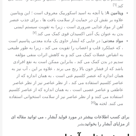
[٦]
کند.
ویتامین A:
یا آنچه به اسید اسکوربیک معروف است ؛ این ویتامین
علاوه بر نقش آن در حمایت از سلامت بافت ها ، برای جذب عنصر
آهن از مواد غذایی ضروری است ، زیرا به تقویت سیستم ایمنی
[٧]
بدن به عنوان یک آنتی اکسیدان قوی کمک می کند.
مواد معدنی:
در جایی که آبشار حاوی یک ماده معدنی پتاسیم است
، که عملکرد قلب و اعصاب را تقویت می کند ، زیرا به طور طبیعی
به انقباض عضلات کمک می کند و به کاهش اثرات منفی مؤلفه
سدیم در بدن کمک می کند ، بنابراین ممکن است به نفع افرادی
باشد که از فشار خون بالا رنج می برند ، علاوه بر این ، آب نیز به
همان اندازه که عنصر کلسیم غنی است ، به همان اندازه که از
عناصر کلسیم استفاده می کند ، از نظر عناصر نیز از نظر عناصر
عاطفی و عناصر عصبی است ، به همان اندازه که از عناصر کلسیم
استفاده می کنند و از نظر عناصر نیز از سلامت استخوانی استفاده
[٧]
می کنند. لخته ها
برای کسب اطلاعات بیشتر در مورد فواید آبشار ، می توانید مقاله ای
از مزایای آبشار را بخوانید
بشر