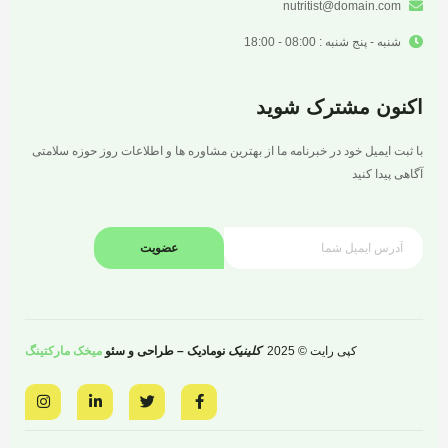
nutritist@domain.com
شنبه - پنج شنبه : 08:00 - 18:00
اکنون مشترک شوید
با ثبت ایمیل خود در خبرنامه ما از بهترین مشاوره ها و اطلاعات روز حوزه سلامتی
آگاهی پیدا کنید
عضویت
کپی رایت © 2025
کلینیک
نومادیک – طراحی و سئو
میخک مارکتینگ
I
L
T
F
n
i
w
a
s
n
i
c
t
k
t
e