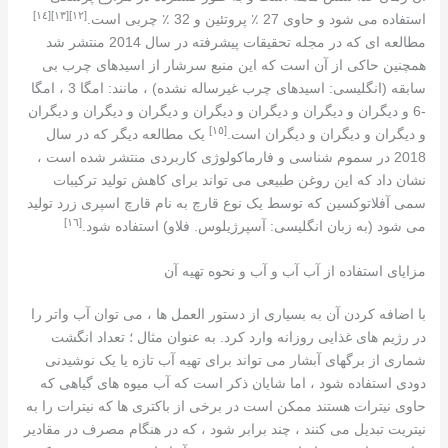
[١٤]
[١٣]
[١٢]
استفاده می شود و حاوی 27 ٪ پروتئین و 32 ٪ چربی است.
مطالعه ای که در مجله تحقیقات پیشرفته در سال 2014 منتشر شد
همچنین حاکی از آن است که این منبع سرشار از اسیدهای چرب بی
سابقه (انگلیسی: اسیدهای چرب غیرساله نشده) ، مانند: امگا 3 ، امگا
-6 و دیگران و دیگران و دیگران و دیگران و دیگران و دیگران و دیگران
[١٥]
و دیگران و دیگران و دیگران است.
یک مطالعه دیگر که در سال
2018 در سموم شناسی و فارماکولوژی کاربردی منتشر شده است ،
نشان داد که این روغن طبیعی می تواند برای کاهش تولید ترکیبات
سمی آفلاتوکسین که توسط یک نوع قارچ به نام قارچ اسپری زرد تولید
[١٦]
می شود (به زبان انگلیسی: آسپرژیلوس. فلاو) استفاده شود.
مزایای استفاده از آب آب و آب و نحوه تهیه آن
با اضافه کردن آن به بسیاری از دستور العمل ها ، می توان آب واتر را
در رژیم های غذایی روزانه وارد کرد. به عنوان مثال ؛ تعداد انگشت
شماری از برگهای آبشار می تواند برای تهیه آب تازه یا یک نوشیدنی
دودی استفاده شود ، اما شایان ذکر است که آب میوه های گیاهی که
حاوی نیترات هستند ممکن است در برخی از باکتری ها که نیترات را به
نیتریت تبدیل می کنند ، چند برابر شود ، که در هنگام مصرف در مقادیر