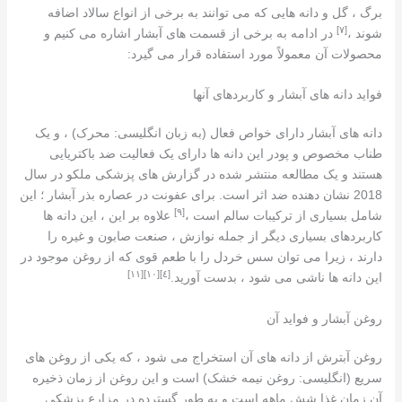
برگ ، گل و دانه هایی که می توانند به برخی از انواع سالاد اضافه
[٧]
شوند ،
در ادامه به برخی از قسمت های آبشار اشاره می کنیم و
محصولات آن معمولاً مورد استفاده قرار می گیرد:
فواید دانه های آبشار و کاربردهای آنها
دانه های آبشار دارای خواص فعال (به زبان انگلیسی: محرک) ، و یک
طناب مخصوص و پودر این دانه ها دارای یک فعالیت ضد باکتریایی
هستند و یک مطالعه منتشر شده در گزارش های پزشکی ملکو در سال
2018 نشان دهنده ضد اثر است. برای عفونت در عصاره بذر آبشار ؛ این
[٩]
شامل بسیاری از ترکیبات سالم است ،
علاوه بر این ، این دانه ها
کاربردهای بسیاری دیگر از جمله نوازش ، صنعت صابون و غیره را
دارند ، زیرا می توان سس خردل را با طعم قوی که از روغن موجود در
[١١]
[١٠]
[٤]
این دانه ها ناشی می شود ، بدست آورید.
روغن آبشار و فواید آن
روغن آبترش از دانه های آن استخراج می شود ، که یکی از روغن های
سریع (انگلیسی: روغن نیمه خشک) است و این روغن از زمان ذخیره
آن زمان غذا شش ماهه است و به طور گسترده در مزارع پزشکی