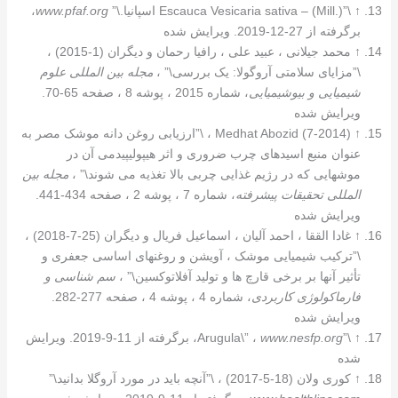
↑
\”Escauca Vesicaria sativa – (Mill.) اسپانیا.\”
www.pfaf.org
،
برگرفته از 27-12-2019. ویرایش شده
↑
محمد جیلانی ، عبید علی ، رافیا رحمان و دیگران (1-2015) ،
\”مزایای سلامتی آروگولا: یک بررسی\” ،
مجله بین المللی علوم
شیمیایی و بیوشیمیایی
، شماره 2015 ، پوشه 8 ، صفحه 65-70.
ویرایش شده
↑
Medhat Abozid (7-2014) ، \”ارزیابی روغن دانه موشک مصر به
عنوان منبع اسیدهای چرب ضروری و اثر هیپولیپیدمی آن در
موشهایی که در رژیم غذایی چربی بالا تغذیه می شوند\” ،
مجله بین
المللی تحقیقات پیشرفته
، شماره 7 ، پوشه 2 ، صفحه 434-441.
ویرایش شده
↑
غادا الققا ، احمد آلیان ، اسماعیل فریال و دیگران (25-7-2018) ،
\”ترکیب شیمیایی موشک ، آویشن و روغنهای اساسی جعفری و
تأثیر آنها بر برخی قارچ ها و تولید آفلاتوکسین\” ،
سم شناسی و
فارماکولوژی کاربردی
، شماره 4 ، پوشه 4 ، صفحه 277-282.
ویرایش شده
↑
\”Arugula\” ،
www.nesfp.org
، برگرفته از 11-9-2019. ویرایش
شده
↑
کوری ولان (18-5-2017) ، \”آنچه باید در مورد آروگلا بدانید\”