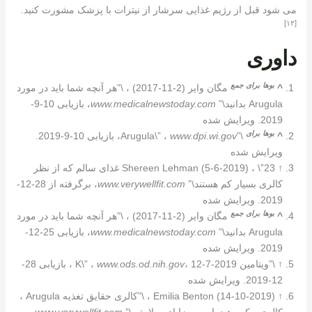
می شود قبل از رژیم غذایی سرشار از نیترات با پزشک مشورت کنید.
[١٢]
داوری
بوها
برای
جمع
^
مگان وایر (2-11-2017) ، \”هر آنچه شما باید در مورد
Arugula بدانید\”
www.medicalnewstoday.com
، بازیابی 10-9-
2019. ویرایش شده
بوها
برای
^
\”Arugula\” ،
www.dpi.wi.gov
، بازیابی 10-9-2019.
ویرایش شده
↑
Shereen Lehman (5-6-2019) ، \”23 غذای سالم که از نظر
کالری بسیار کم هستند\”
www.verywellfit.com
، برگرفته از 28-12-
2019. ویرایش شده
بوها
برای
جمع
^
مگان وایر (2-11-2017) ، \”هر آنچه شما باید در مورد
Arugula بدانید\”
www.medicalnewstoday.com
، بازیابی 25-12-
2019. ویرایش شده
↑
\”ویتامین K\” ،
www.ods.od.nih.gov
، 12-7-2019 ، بازیابی 28-
12-2019. ویرایش شده
↑
Emilia Benton (14-10-2019) ، \”کالری حقایق تغذیه Arugula ،
کالری ، کربوهیدرات و مزایای سلامتی\”
www.verywellfit.com
،