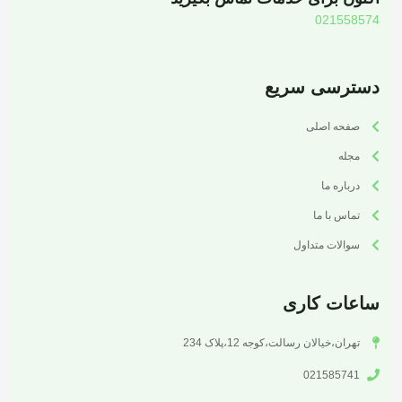
021558574
دسترسی سریع
صفحه اصلی
مجله
درباره ما
تماس با ما
سوالات متداول
ساعات کاری
تهران،خیالان رسالت،کوجه 12،پلاک 234
021585741