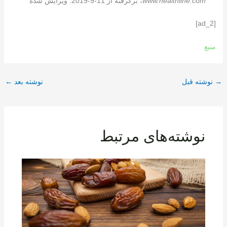
www.healthline.com
، برگرفته از 11-9-2019. ویرایش شده
[ad_2]
منبع
→
نوشته قبل
نوشته بعد
←
نوشته‌های مرتبط