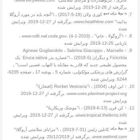
برگرفته از 28-12-2019. ویرایش شده
بوها
برای
جمع
^
کوری ولان (18-5-2017) ، \”آنچه باید در مورد آروگلا
بدانید\”
www.healthline.com
، برگرفته از 27-12-2019. ویرایش
شده
↑
\”آروگولا ، خام\” ،
www.ndb.nal.usda.gov
، (4-1-2019) ،
بازیابی 25-12-2019. ویرایش شده
Agnese Gugliandolo ، Sabrina Giacoppo ، Marcello
↑
Ficicchia و دیگران (5-2018) ، \”عصاره بذر Eruca sativa: یک
محصول طبیعی جدید که قادر به مقابله با التهاب عصبی است\” ،
گزارش های پزشکی مولکولی
، شماره 5 ، پوشه 17 ، صفحه 6235-
6244. ویرایش شده
↑
ابن اوف (2004) ، \”Rocket Vesicaria (افتخار)\”
www.uses.plantnet-project.org
، برگرفته از 27-12-2019.
ویرایش شده
↑
کن فرن (13-6-2019) ، \”موشک وزیکاریا\”
www.tropical.theferns.info
، برگرفته از 27-12-2019. ویرایش
شده
بوها
برای
^
کاتلین زلمن (31-7-2019) ، \”مزایای سلامتی آروگلا\”
www.webmd.com
، برگرفته از 25/12/2019. ویرایش شده