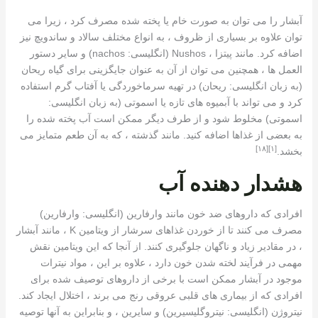
آبشار را می توان به صورت خام یا پخته شده مصرف کرد ، زیرا می
توان علاوه بر بسیاری از ظروف ، به انواع مختلف سالاد و ساندویچ نیز
اضافه کرد. مانند پیتزا ، Nushos (انگلیسی: nachos) و سایر دستور
العمل ها ، همچنین می توان از آن به عنوان جایگزینی برای گیاه ریحان
(به زبان انگلیسی: ریحان) در تهیه سرماخوردگی یا آفتاب گرم استفاده
کرد و می تواند با آبمیوه های تازه یا اسموتی (به زبان انگلیسی:
اسموتی) مخلوط شود و از طرف دیگر ممکن است آب پخته شده را
به بعضی از غذاها اضافه کنید. مانند گذشته ، که به آن طعم متمایز می
[١٨]
[١]
بخشد.
هشدار دهنده آب
افرادی که داروهای ضد خون مانند وارفارین (انگلیسی: وارفارین)
مصرف می کنند تا از خوردن غذاهای سرشار از ویتامین K ، مانند آبشار
، در مقادیر زیاد و ناگهان جلوگیری کنند. از آنجا که این ویتامین نقش
مهمی در فرآیند لخته شدن خون دارد ، علاوه بر این ، مواد نیترات
موجود در آبشار ممکن است با برخی از داروهای توصیف شده برای
افرادی که از بیماری های قلبی عروقی رنج می برند ، اختلال ایجاد کند.
نیتروژن (انگلیسی: نیتروگلیسیرین) و سایرین ، و بنابراین به آنها توصیه