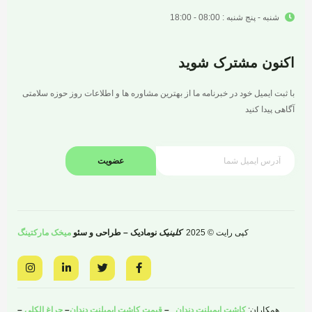
شنبه - پنج شنبه : 08:00 - 18:00
اکنون مشترک شوید
با ثبت ایمیل خود در خبرنامه ما از بهترین مشاوره ها و اطلاعات روز حوزه سلامتی
آگاهی پیدا کنید
عضویت
کپی رایت © 2025
کلینیک
نومادیک – طراحی و سئو
میخک مارکتینگ
I
L
T
F
n
i
w
a
s
n
i
c
t
k
t
e
a
e
t
b
همکاران:
کاشت ایمپلنت دندان
–
قیمت کاشت ایمپلنت دندان
–
چراغ الکلی
–