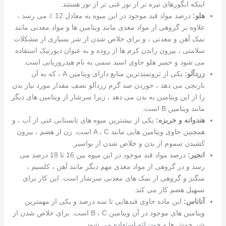
اینکه انگورهای تیره تر از نور غنی تر از نور هستند.
هلو:
درصد مواد قند موجود در این میوه به معادل 12 ٪ می رسد ،
علاوه بر گروهی از مواد مغذی مانند ویتامین ها و مواد معدنی مانند
نمک آهن و معدنی ، و برای خلاص شدن از شر بسیاری از مشکلات
سلامتی ، بیرون راندن کرم ها از روده و به عنوان دیورتیک استفاده
می شود و خمیر هلو حاوی اسید سمی به نام هیدروزیانی است.
زردآلو:
یکی از ثروتمندترین منابع دارای ویتامین A ، که به آن
نارنجی می دهد ، خوردن صد گرم زردآلو نصف مقدار مورد نیاز بدن
را از این ویتامین به بدن می دهد ، زیرا سرشار از ویتامین های دیگر
مانند ویتامین B است.
هندوانه و خربزه:
یکی از بیشترین میوه های تابستانی غنی از آب ، و
همچنین حاوی ویتامین هایی مانند A ، C است. زن از هضم ، بیرون
کشیدن سموم از بدن و خلاص شدن از بواسیر.
انجیر:
درصد مواد قند موجود در این میوه بین 16 تا 18 درصد می
رسد و در گروهی از مواد مغذی مهم دیگر مانند آهن ، کلسیم ،
منگنز و گروهی از نمک های معدنی سرشار است. این کار برای
تسهیل هضم کار می کند.
آناناس:
این ماده حاوی قندهایی تا سه درصد و یکی از مهمترین
ویتامین های موجود در آن ویتامین B ، C است. برای خلاص شدن از
شر جوش ها و خون لثه استفاده می شود.