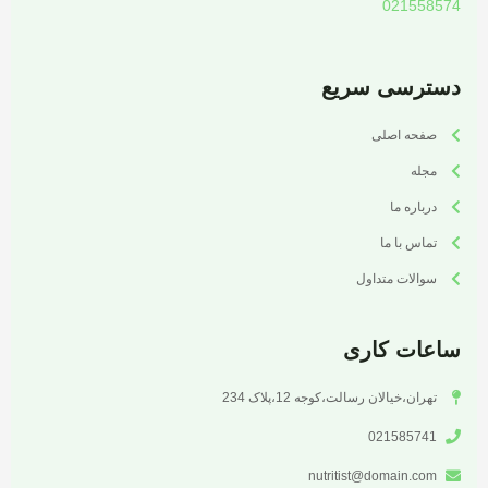
021558574
دسترسی سریع
صفحه اصلی
مجله
درباره ما
تماس با ما
سوالات متداول
ساعات کاری
تهران،خیالان رسالت،کوجه 12،پلاک 234
021585741
nutritist@domain.com