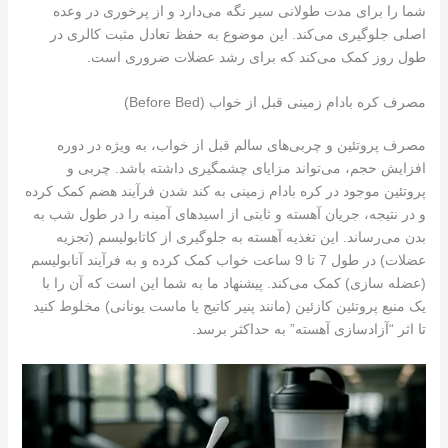
شما را برای مدت طولانی سیر نگه می‌دارد و از پرخوری در وعده
اصلی جلوگیری می‌کند. این موضوع به حفظ تعادل مثبت کالری در
طول روز کمک می‌کند که برای رشد عضلات ضروری است.
مصرف کره بادام زمینی قبل از خواب (Before Bed)
مصرف پروتئین و چربی‌های سالم قبل از خواب، به ویژه در دوره
افزایش حجم، می‌تواند مزایای چشمگیری داشته باشد. چربی و
پروتئین موجود در کره بادام زمینی به کند شدن فرآیند هضم کمک کرده
و در نتیجه، جریان آهسته و ثابتی از اسیدهای آمینه را در طول شب به
بدن می‌رساند. این تغذیه آهسته به جلوگیری از کاتابولیسم (تجزیه
عضلات) در طول 7 تا 9 ساعت خواب کمک کرده و به فرآیند آنابولیسم
(عضله سازی) کمک می‌کند. پیشنهاد ما به شما این است که آن را با
یک منبع پروتئین کازئین (مانند پنیر کاتیج یا ماست یونانی) مخلوط کنید
تا اثر “آزادسازی آهسته” به حداکثر برسد.