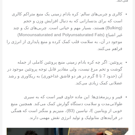
می‌کند:
کالری و چربی‌های سالم
: کره بادام زمینی یک منبع متراکم کالری
است که برای بدنسازانی که به دنبال افزایش وزن و حجم
(Bulking) هستند، بسیار مهم و حیاتی است. چربی‌های تک و چند
غیر اشباع (Monounsaturated and Polyunsaturated Fats)
موجود در آن، به سلامت قلب کمک کرده و منبع پایداری از انرژی را
فراهم می‌کنند.
پروتئین
: اگر چه کره بادام زمینی منبع پروتئین کاملی از جمله
گوشت و تخم مرغ نیست، ولی مقادیر قابل توجه پروتئین موجود در
آن (حدود 7 تا 8 گرم در هر دو قاشق غذاخوری) به ریکاوری و رشد
عضلانی کمک زیادی می‌کند.
فیبر و ریزمغذی‌ها
: این ماده حاوی فیبر است که به سیری
طولانی‌مدت و سلامت دستگاه گوارش کمک می‌کند. همچنین منبع
خوبی از ویتامین E، نیاسین (B3)، منیزیم و منگنز است که همگی
در فرآیندهای متابولیک و تولید انرژی نقش مهمی دارند.