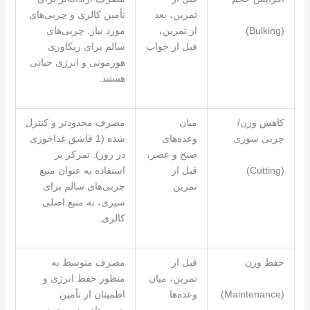
تمرین، بعد
تأمین کالری و چربی‌های
(Bulking)
از تمرین،
مورد نیاز. چربی‌های
قبل از خواب
سالم برای ریکاوری
هورمونی و انرژی حیاتی
هستند.
کاهش وزن/
میان
مصرف محدودتر و کنترل
چربی سوزی
وعده‌های
شده (1 قاشق غذاخوری
صبح و عصر،
در روز). تمرکز بر
(Cutting)
قبل از
استفاده به عنوان منبع
تمرین
چربی‌های سالم برای
سیری، نه منبع اصلی
کالری.
حفظ وزن
قبل از
مصرف متوسط به
تمرین، میان
منظور حفظ انرژی و
(Maintenance)
وعده‌ها
اطمینان از تأمین