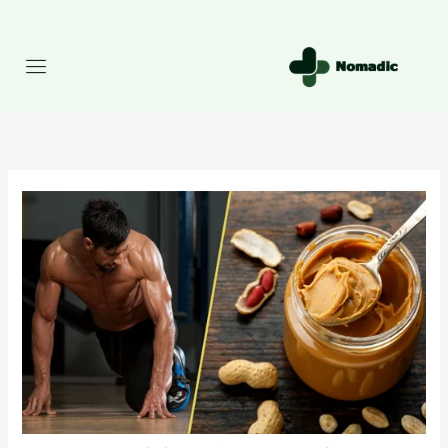
رش
ه
حتوا