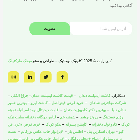
آگاهی پیدا کنید
عضویت
کپی رایت © 2025
کلینیک
نومادیک – طراحی و سئو
میخک مارکتینگ
I
L
T
F
n
i
w
a
s
n
i
c
t
k
t
e
a
e
t
b
همکاران:
کاشت ایمپلنت دندان
–
قیمت کاشت ایمپلنت دندان
–
چراغ الکلی
–
g
d
e
o
r
i
r
o
شرکت مهاجرتی شاهان
–
خرید قرص فیتو اصل
–
کاشت ابرو
–
بهترین خمیر
a
n
k
دندان دنیا
–
بهترین دکتر کامپوزیت دندان
–
اقامت دیجیتال نومد اسپانیا
–
نمونه
m
-
-
i
f
رژیم فستینگ
–
پروتز چشم
–
شیشه خم
–
لباس بچگانه دخترانه سایت نیکو
n
کودک
–
کادو تولد دخترانه
–
کاپشن پسرانه
–
نیکو کودک
–
خرید قرص لاغری فن
کیو
–
تهران اسکرین پنل
–
اطلس بار
–
لابراتوار چاپ عکس نورقائم
–
تست
ترس پیش از ازدواج + تحلیل رایگان
–
لابراتوار چاپ عکس نورقائم
–
بهترین