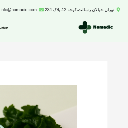
رش
تهران،خیالان رسالت،کوجه 12،پلاک 234
info@nomadic.com
ه
حتوا
صفحه