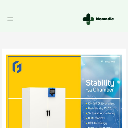
رش
ه
حتوا