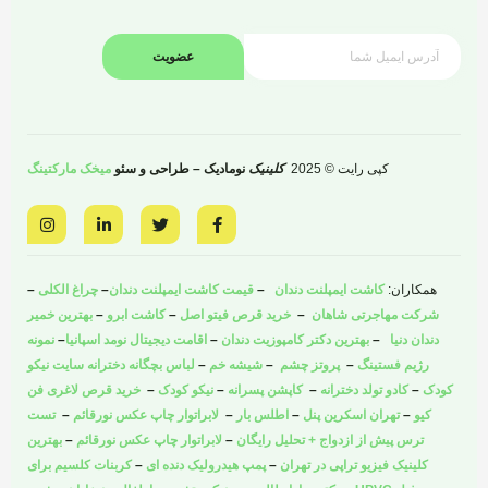
عضویت
کپی رایت © 2025
کلینیک
نومادیک – طراحی و سئو
میخک مارکتینگ
I
L
T
F
n
i
w
a
s
n
i
c
t
k
t
e
a
e
t
b
همکاران:
کاشت ایمپلنت دندان
–
قیمت کاشت ایمپلنت دندان
–
چراغ الکلی
–
g
d
e
o
r
i
r
o
شرکت مهاجرتی شاهان
–
خرید قرص فیتو اصل
–
کاشت ابرو
–
بهترین خمیر
a
n
k
دندان دنیا
–
بهترین دکتر کامپوزیت دندان
–
اقامت دیجیتال نومد اسپانیا
–
نمونه
m
-
-
i
f
رژیم فستینگ
–
پروتز چشم
–
شیشه خم
–
لباس بچگانه دخترانه سایت نیکو
n
کودک
–
کادو تولد دخترانه
–
کاپشن پسرانه
–
نیکو کودک
–
خرید قرص لاغری فن
کیو
–
تهران اسکرین پنل
–
اطلس بار
–
لابراتوار چاپ عکس نورقائم
–
تست
ترس پیش از ازدواج + تحلیل رایگان
–
لابراتوار چاپ عکس نورقائم
–
بهترین
کلینیک فیزیو تراپی در تهران
–
پمپ هیدرولیک دنده ای
–
کربنات کلسیم برای