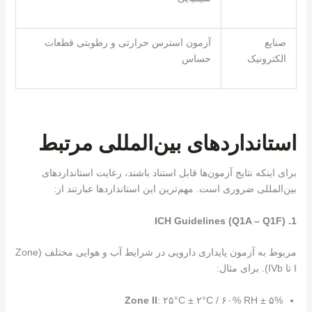
صنایع
آزمون استرس حرارتی و رطوبتی قطعات
الکترونیک
حساس
استانداردهای بین‌المللی مرتبط
برای اینکه نتایج آزمون‌ها قابل استناد باشند، رعایت استانداردهای
بین‌المللی ضروری است. مهم‌ترین این استانداردها عبارتند از:
1. ICH Guidelines (Q1A – Q1F)
مربوط به آزمون پایداری دارویی در شرایط آب و هوایی مختلف (Zone
I تا IVb). برای مثال:
Zone II
: ۲۵°C ± ۲°C / ۶۰% RH ± ۵%