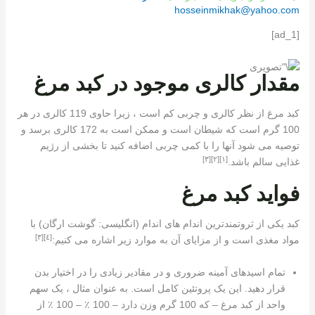
hosseinmikhak@yahoo.com
[ad_1]
مقدار کالری موجود در کبد مرغ
کبد مرغ از نظر کالری و چربی کم است ، زیرا حاوی 119 کالری در هر
100 گرم است که شیطان است و ممکن است به 172 کالری برسد و
توصیه می شود آنها را با کمی چربی اضافه کنید تا بخشی از رژیم
[٣]
[٢]
[١]
غذایی سالم باشد.
فواید کبد مرغ
کبد یکی از ثروتمندترین اندام های اندام (انگلیسی: گوشت ارگان) با
[٣]
[٤]
مواد مغذی است و از مزایای آن به موارد زیر اشاره می کنیم:
تمام اسیدهای آمینه ضروری و در مقادیر زیادی را در اختیار بدن
قرار دهید. این یک پروتئین کامل است. به عنوان مثال ، یک سهم
واحد از کبد مرغ – که 100 گرم وزن دارد – 100 ٪ – 100 ٪ از