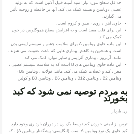
حداقل سطح مورد نیاز اسید آمینه فنیل آلانین است که به تولید
عصبی دوپامین و هسته کمک می کند. آنها بر حافظه و روحیه تأثیر
می گذارند.
حاوی آهن ، روی ، مس و کروم است.
این برای قلب مفید است و به افزایش سطح هموگلوبین در خون
کمک می کند.
این ماده حاوی ویتامین A برای سلامت چشم و سیستم ایمنی بدن
است و همچنین به کاهش بیماری هایی که باعث عفونت می شوند ،
مانند: آرتروز ، بیماری آلزایمر و سایر موارد کمک می کند.
این ماده حاوی ویتامین های B است که به سلامت سیستم عصبی ،
مغز ، کبد و عضلات کمک می کند. مانند: فولات ، ویتامین B5 ،
ویتامین B2 ، ویتامین B12 ، ویتامین B6 ، ویتامین B3 و کولین.
به مردم توصیه نمی شود که کبد
بخورند
زن باردار
ترس از ایمنی خوردن کبد توسط یک زن در دوران بارداری وجود دارد.
کبد حاوی یک نوع ویتامین A است (انگلیسی: پیشگفتار ویتامین A) ، که