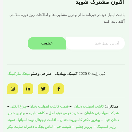
اکنون مشترک شوید
با ثبت ایمیل خود در خبرنامه ما از بهترین مشاوره ها و اطلاعات روز حوزه سلامتی
آگاهی پیدا کنید
عضویت
کپی رایت © 2025
کلینیک
نومادیک – طراحی و سئو
میخک مارکتینگ
I
L
T
F
n
i
w
a
s
n
i
c
t
k
t
e
a
e
t
b
همکاران:
کاشت ایمپلنت دندان
–
قیمت کاشت ایمپلنت دندان
–
چراغ الکلی
–
g
d
e
o
r
i
r
o
شرکت مهاجرتی شاهان
–
خرید قرص فیتو اصل
–
کاشت ابرو
–
بهترین خمیر
a
n
k
دندان دنیا
–
بهترین دکتر کامپوزیت دندان
–
اقامت دیجیتال نومد اسپانیا
–
نمونه
m
-
-
i
f
رژیم فستینگ
–
پروتز چشم
–
شیشه خم
–
لباس بچگانه دخترانه سایت نیکو
n