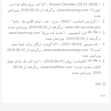
↑
Brynne Chandler (29-01-2019) ، \”آیا کبد مرغ سالم غذا می
خورد؟\”
www.livestrong.com
، برگرفته از 03-05-2019. ویرایش
شده
↑
\”گزارش اساسی: 05027 ، مرغ ، کبد ، تمام کلاس ها ، خام\” ،
www.ndb.nal.usda.gov
، برگرفته از 03-05-2019. ویرایش شده
بوها
برای
^
لیزا تامپسون ، \”تغذیه کبد مرغ\”
www.livestrong.com
،
برگرفته از 03-05-2019. ویرایش شده
↑
تام سیمور (03-09-2017) ، \”آیا گوشت ارگان برای شما مفید
است؟\”
www.medicalnewstoday.com
، برگرفته از 02-05-2019.
ویرایش شده
بوها
برای
^
الکساندرا رولز (07-06-2016) ، \”چرا کبد یک غذای فوق
العاده مغذی است\”
www.healthline.com
، برگرفته از 04-05-
2019. ویرایش شده
[ad_2]
منبع