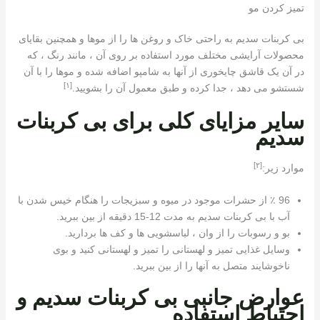
تمیز کردن مو
بی کربنات سدیم به راحتی خاک و روغن ها را از موها و همچنین بقایای
محصولات آرایشی مختلف مورد استفاده بر روی آن ، مانند رنگ ، که
در آن یک قاشق چایخوری از آنها به شامپو اضافه شده و موها را با آن
[١]
شستشو می دهد ، جدا کرده و طبق معمول آن را بشویید.
سایر مزایای کلی برای بی کربنات
سدیم
[٢]
موارد زیر:
96 ٪ از حشرات موجود در میوه و سبزیجات را هنگام خیس شدن با
آب با بی کربنات سدیم به مدت 12-15 دقیقه از بین ببرید.
بو و رسوبات را از وان ، لباسشویی ها و کف ها بردارید.
وسایل غذایی تمیز و لهستانی را تمیز و لهستانی کنید و بوی
ناخوشایند متصل به آنها را از بین ببرید.
عوارض جانبی بی کربنات سدیم و
احتیاط استفاده