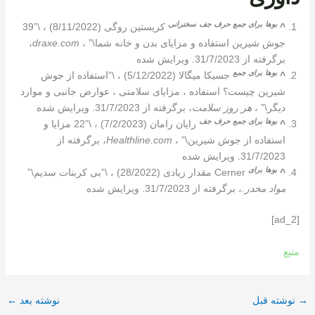
بوها
برای
جمع
حرف
جف
سخنرانی
^
کریستین روگی (8/11/2022) ، \”39
جوش شیرین استفاده و مزایای بدن و خانه شما\” ،
draxe.com
،
برگرفته از 31/7/2023. ویرایش شده
بوها
برای
جمع
^
جسیکا میگالا (5/12/2022) ، \”استفاده از جوش
شیرین چیست؟ استفاده ، مزایای سلامتی ، عوارض جانبی و موارد
دیگر\” ،
هر روز سلامت
، برگرفته از 31/7/2023. ویرایش شده
بوها
برای
جمع
حرف
جف
^
رایان رامان (7/2/2023) ، \”22 مزایا و
استفاده از جوش شیرین\” ،
Healthline.com
، برگرفته از
31/7/2023. ویرایش شده
بوها
برای
^
Cerner مقدار زیادی (28/2022) ، \”بی کربنات سدیم\”
مواد مخدر.
، برگرفته از 31/7/2023. ویرایش شده
[ad_2]
منبع
→
نوشته قبل
نوشته بعد
←