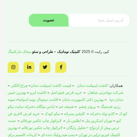
عضویت
کپی رایت © 2025
کلینیک
نومادیک – طراحی و سئو
میخک مارکتینگ
I
L
T
F
n
i
w
a
s
n
i
c
t
k
t
e
a
e
t
b
همکاران:
کاشت ایمپلنت دندان
–
قیمت کاشت ایمپلنت دندان
–
چراغ الکلی
–
g
d
e
o
r
i
r
o
شرکت مهاجرتی شاهان
–
خرید قرص فیتو اصل
–
کاشت ابرو
–
بهترین خمیر
a
n
k
دندان دنیا
–
بهترین دکتر کامپوزیت دندان
–
اقامت دیجیتال نومد اسپانیا
–
نمونه
m
-
-
i
f
رژیم فستینگ
–
پروتز چشم
–
شیشه خم
–
لباس بچگانه دخترانه سایت نیکو
n
کودک
–
کادو تولد دخترانه
–
کاپشن پسرانه
–
نیکو کودک
–
خرید قرص لاغری فن
کیو
–
تهران اسکرین پنل
–
اطلس بار
–
لابراتوار چاپ عکس نورقائم
–
تست
ترس پیش از ازدواج + تحلیل رایگان
–
لابراتوار چاپ عکس نورقائم
–
بهترین
کلینیک فیزیو تراپی در تهران
–
پمپ هیدرولیک دنده ای
–
کربنات کلسیم برای