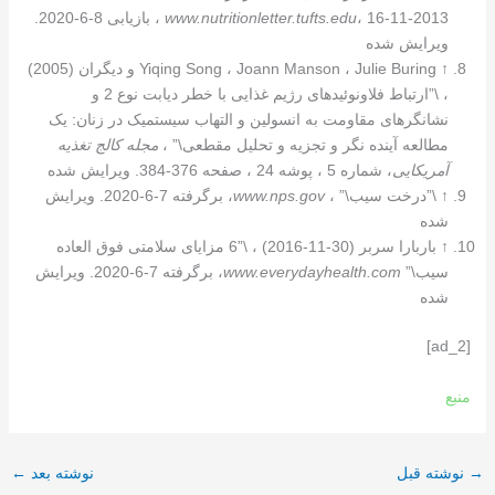
www.nutritionletter.tufts.edu
، 16-11-2013 ، بازیابی 8-6-2020.
ویرایش شده
↑
Yiqing Song ، Joann Manson ، Julie Buring و دیگران (2005)
، \”ارتباط فلاونوئیدهای رژیم غذایی با خطر دیابت نوع 2 و
نشانگرهای مقاومت به انسولین و التهاب سیستمیک در زنان: یک
مطالعه آینده نگر و تجزیه و تحلیل مقطعی\” ،
مجله کالج تغذیه
آمریکایی
، شماره 5 ، پوشه 24 ، صفحه 376-384. ویرایش شده
↑
\”درخت سیب\” ،
www.nps.gov
، برگرفته 7-6-2020. ویرایش
شده
↑
باربارا سربر (30-11-2016) ، \”6 مزایای سلامتی فوق العاده
سیب\”
www.everydayhealth.com
، برگرفته 7-6-2020. ویرایش
شده
[ad_2]
منبع
→
نوشته قبل
نوشته بعد
←