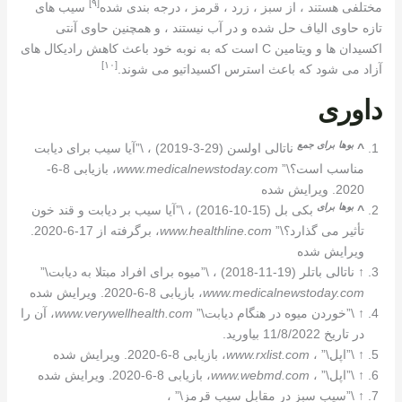
[٩]
مختلفی هستند ، از سبز ، زرد ، قرمز ، درجه بندی شده
سیب های
تازه حاوی الیاف حل شده و در آب نیستند ، و همچنین حاوی آنتی
اکسیدان ها و ویتامین C است که به نوبه خود باعث کاهش رادیکال های
[١٠]
آزاد می شود که باعث استرس اکسیداتیو می شوند.
داوری
بوها
برای
جمع
^
ناتالی اولسن (29-3-2019) ، \”آیا سیب برای دیابت
مناسب است؟\”
www.medicalnewstoday.com
، بازیابی 8-6-
2020. ویرایش شده
بوها
برای
^
بکی بل (15-10-2016) ، \”آیا سیب بر دیابت و قند خون
تأثیر می گذارد؟\”
www.healthline.com
، برگرفته از 17-6-2020.
ویرایش شده
↑
ناتالی باتلر (19-11-2018) ، \”میوه برای افراد مبتلا به دیابت\”
www.medicalnewstoday.com
، بازیابی 8-6-2020. ویرایش شده
↑
\”خوردن میوه در هنگام دیابت\”
www.verywellhealth.com
، آن را
در تاریخ 11/8/2022 بیاورید.
↑
\”اپل\” ،
www.rxlist.com
، بازیابی 8-6-2020. ویرایش شده
↑
\”اپل\” ،
www.webmd.com
، بازیابی 8-6-2020. ویرایش شده
↑
\”سیب سبز در مقابل سیب قرمز\” ،