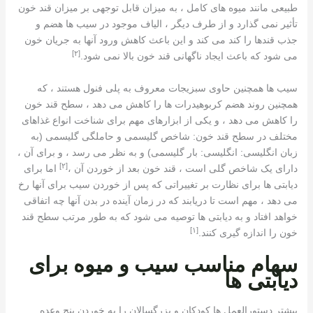
طبیعی مانند میوه های کامل ، به میزان قابل توجهی بر میزان قند خون
تأثیر نمی گذارد و از طرف دیگر ، الیاف موجود در سیب ها هضم و
جذب قندها را کند می کند و این باعث کاهش ورود آنها به جریان خون
[٢]
می شود که باعث ایجاد ناگهانی قند خون بالا نمی شود.
سیب ها همچنین حاوی سبزیجات معروف به پلی فنول هستند ، که
همچنین روند هضم کربوهیدرات ها را کاهش می دهد ، سطح قند خون
را کاهش می دهد ، و یکی از ابزارهای مهم برای شناخت انواع غذاهای
مختلف در سطح قند خون: شاخص گلیسمی و حاملگی گلیسمی (به
زبان انگلیسی: انگلیسی: بار گلیسمی) و به نظر می رسد ، و برای آن ،
[٢]
دارای یک شاخص گلی است ، قند خون بعد از خوردن آن ،
اما برای
دیابتی ها برای نظارت بر تغییراتی که پس از خوردن سیب برای آنها رخ
می دهد ، مهم است تا دریابند که در زمان آینده در بدن آنها چه اتفاقی
خواهد افتاد و به دیابتی ها توصیه می شود که به طور مرتب سطح قند
[١]
خون را اندازه گیری کنند.
سهام مناسب سیب و میوه برای
دیابتی ها
بیشتر دستورالعمل ها کودکان و بزرگسالان را به خوردن پنج وعده