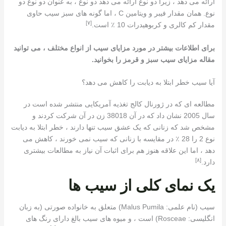
ارائه می دهد ، زیرا دو نوع ارائه می دهد دو نوع ، به عنوان دو نوع دو
نوع. همان مقدار فیبر و ویتامین C ، اما گونه های سبز سیب حاوی
[٧]
مقدار کم کالری و کربوهیدرات 10 ٪ است.
برای اطلاعات بیشتر در مورد مزایای سیب از انواع مختلف ، می توانید
مقاله مزایای سیب سبز و قرمز را بخوانید.
آیا سیب خطر ابتلا به دیابت را کاهش می دهد؟
مطالعه ای که در ژورنال کالج تغذیه آمریکایی منتشر شده است در
سال 2005 نشان داد که در آن 38018 زن در آن شرکت کردند و
مشخص شد که زنانی که یک عشق سیب تنها دارند ، خطر ابتلا به دیابت
نوع 2 را 28 ٪ در مقایسه با زنانی که سیب نمی خورند ، کاهش می
دهد ، اما این علاقه هنوز هم برای اثبات آن نیاز به مطالعات بیشتری
[٨]
دارد.
یک نمای کلی از سیب ها
سیب (نام علمی: Malus Pumila) متعلق به خانواده صورتی (به زبان
انگلیسی: Rosceae) است ، و میوه های سیب بالغ دارای رنگ های