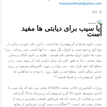
hosseinmikhak@yahoo.com
[ad_1]
آیا سیب برای دیابتی ها مفید
است
سیب حاوی قندها و کربوهیدرات ها است ، با این حال خوردن دیابتی از
نوع اول و دوم سیب و انواع دیگر میوه ، به آنها آسیب نمی رساند ، زیرا
سیب ها حاوی انواع مختلف قند هستند ، علاوه بر حاوی الیاف و سایر
مواد مغذی ، اما به طور کلی یک بیمار دیابتی باید اثر میوه سیب را در
سطح قند خود قرار دهد ، می تواند در مورد کادورهای موجود در رژیم
غذایی سالم باشد. سطح قند در طول روز ، با توجه به غذاهایی که
[١]
حاوی کربوهیدرات و قندها هستند.
وزارت کشاورزی ایالات متحده (USDA) نشان می دهد که یک سیب با
اندازه متوسط ​​حاوی 25 گرم کربوهیدرات و نزدیک به 19 گرم قند
است و شایان ذکر است که قند فروکتوز طبیعی بیشترین درصد از
[١]
مقدار سیب قند است ،
هنگام به دست آوردن فروکتوز از منابع