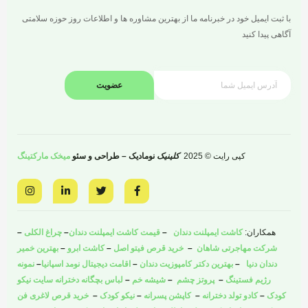
با ثبت ایمیل خود در خبرنامه ما از بهترین مشاوره ها و اطلاعات روز حوزه سلامتی
آگاهی پیدا کنید
عضویت
کپی رایت © 2025
کلینیک
نومادیک – طراحی و سئو
میخک مارکتینگ
I
L
T
F
n
i
w
a
s
n
i
c
t
k
t
e
a
e
t
b
همکاران:
کاشت ایمپلنت دندان
–
قیمت کاشت ایمپلنت دندان
–
چراغ الکلی
–
g
d
e
o
r
i
r
o
شرکت مهاجرتی شاهان
–
خرید قرص فیتو اصل
–
کاشت ابرو
–
بهترین خمیر
a
n
k
دندان دنیا
–
بهترین دکتر کامپوزیت دندان
–
اقامت دیجیتال نومد اسپانیا
–
نمونه
m
-
-
i
f
رژیم فستینگ
–
پروتز چشم
–
شیشه خم
–
لباس بچگانه دخترانه سایت نیکو
n
کودک
–
کادو تولد دخترانه
–
کاپشن پسرانه
–
نیکو کودک
–
خرید قرص لاغری فن