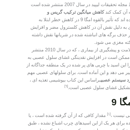
یکی از مطالعات آزمایشگاهی که توسط مجله تحقیقات لیپید در سال 2007 منتشر شده است
ه آن کمک کند
کاهش میانگین ترکیب گریس و
برخی تحقیقات نشان داده اند که تأثیر بالقوه امگا 9 در کاهش خطر ابتلا به
 به دلیل نقش آن در کاهش کلسترول مضر و افزایش
ف برگه های انباشته شده در شریانها نقش داشته
کته مغزی می شود.
کتابی به نام زیتون و روغن زیتون در سلامت و پیشگیری از بیماری ، که در سال 2010 منتشر
ک ممکن است در افزایش نقدینگی غشای سلول عصبی به
 این اسید با چربی های پر شده در یک منطقه جداگانه از
ر می دهد و این آماده است. برای سلولهای عصبی مهم
رد سیستم عصبی
براساس این کتاب بیوشیمی تغذیه ای ،
[٦]
ر تشکیل غشای سلول عصبی است.
ا 9
[١]
مقدار کافی که از آن گرفته شده است ، یا
ه برای هر یک از این اسیدهای چرب اشباع نشده ، طبق