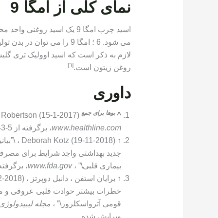
نمای کلی از امگا 9
اسید چرب امگا 9 یک اسید رو
می شود. 6 ؛ امگا 9 را می تو
لازم به ذکر است که اسید اوولیک تری گلی
[٦]
روغن زیتون است.
داوری
بوها
برای
جمع
^
Ruairi Robertson (15-1-2017) ، \”اسیدهای چرب امگا-3-6-9
www.healthline.com
، برگرفته از 5-3-2020. ویرایش شده
↑
جدید بهداشتی واجد شرایط برای مصرف 
بیماری قلبی\” ،
www.fda.gov
، برگرفته از 9-3-2020. و
↑
خطرات بیشتر حوادث قلبی عروقی و م
قومی آترواسکلروز\” ،
مجله لیپیدولوژی 
ویرایش شده