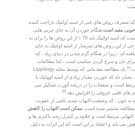
است:
که مصرف روغن های غنی از اسید اولئیک ناراحت کننده
خونی مفید است
هنگام خوردن آن به جای چربی هایی
که از قلب اشباع شده اند ، شایان ذکر است که اسید اولئیک باید 70 ٪ از این روغن ها را برای به
خی از این روغن های سرشار از اسید اولئیک به جای
ه اند ، زیرا در هنگام گرم شدن در دمای زیاد ، که
ن برای نان و سرخ کردن مناسب است ، اما مطالعات
[٢]
ت.
یک مطالعه مقدماتی که توسط مجله Lippology
شر شده است ، نشان داد که خوردن مقدار زیادی از اسید اوولیک با
رتبط است و صفحات را در دریچه آئورت تشکیل می
[٣]
ری های قلبی عروقی را افزایش دهد.
ه به خون ، که وضعیت التهاب شدید ناشی از عفونت
ن مطالعه منتشر شده است.
ممکن است التهاب را کاهش
لتهابی مرتبط است و علاوه بر کنترل رشد باکتری ها و
ش می یابد و اعتقاد بر این است که این اثرات به دلیل