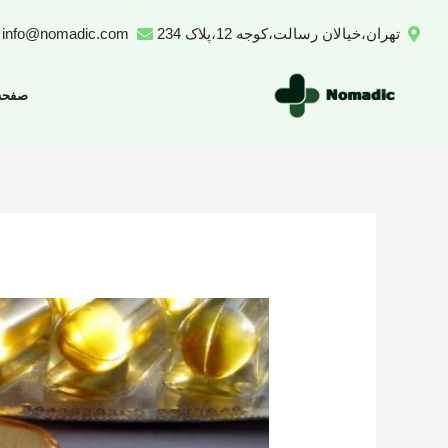
رش
تهران،خیالان رسالت،کوجه 12،پلاک 234
info@nomadic.com
ه
حتوا
صفحه