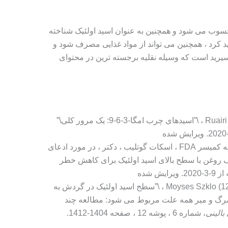
غنی واحد محسوب می شود و همچنین به عنوان اسید اولئیک شناخته
ان در بدن تولید کرد ، همچنین می تواند از مواد غذایی مصرف شود و
سیرید است که وسیله نقلیه برجسته ترین در محتوای
: یک مرور کلی\”
Deborah Kotz (19-11-2018) ، \”بیانیه کمیسر FDA ، اسکات گوتلیب ، دکتر ، در مورد ادعای
روغن با سطح بالای اسید اولئیک برای کاهش خطر
یرایش شده
برایان استفن ، دانیل دوپرتز ، Moyses Szklo (12-2018) ، \”سطح اسید اولئیک در گردش به
رگ و میر همه علت مربوط می شود: مطالعه چند
بالینی
، شماره 6 ، پوشه 12 ، صفحه 1404-1412.