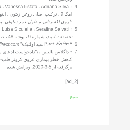
↑
امگا 9 ، ترکیب اصلی روغن زیتون ، التهاب را در طول سپسیس آزمایشی کاهش می دهد\” ،
داروی اکسیداتیو و طول عمر سلولی
، پوشه 2018 
↑
ncesco Natali ، Luisa Siculella ، Serafina Salvati
تحقیقات لیپید
، شماره 9 ، پوشه 48 ، صفحات 1966-1975. ویرایش شده
بوها
برای
جمع
^
\”اسید اولئیک\”
irect.com
↑
داگلاس بالنتین ، \”دادخواست ادعای 
کاهش خطر بیماری عروق کرونر قلب-شماره داکت 0807
برگرفته از 5-3-2020. ویرایش شده
[ad_2]
منبع