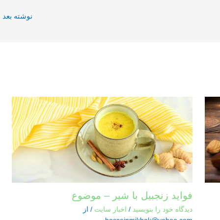
نوشته بعد
←
فواید زنجبیل با شیر – موضوع
دیدگاه‌ خود را بنویسید
/
اخبار سایت
/ از
hosseinmikhak@yahoo.com