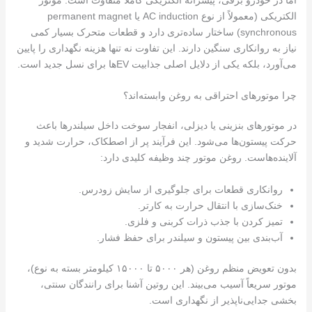
الکتریکی (معمولاً از نوع AC induction یا permanent magnet
synchronous) ساختار ساده‌تری دارد و قطعات متحرک بسیار کمی
نیاز به روانکاری سنگین دارند. این تفاوت نه تنها هزینه نگهداری را پایین
می‌آورد، بلکه یکی از دلایل اصلی جذابیت EVها برای نسل جدید است.
چرا موتورهای احتراقی به روغن وابسته‌اند؟
در موتورهای بنزینی یا دیزلی، انفجار سوخت داخل سیلندرها باعث
حرکت پیستون‌ها می‌شود. این فرآیند پر از اصطکاک، حرارت شدید و
آلاینده‌هاست. روغن موتور چند وظیفه کلیدی دارد:
روانکاری قطعات برای جلوگیری از سایش زودرس.
خنک‌سازی با انتقال حرارت به کارتر.
تمیز کردن با جذب ذرات کربنی و فلزی.
آب‌بندی بین پیستون و سیلندر برای حفظ فشار.
بدون تعویض منظم روغن (هر ۵۰۰۰ تا ۱۵۰۰۰ کیلومتر بسته به نوع)،
موتور سریعاً آسیب می‌بیند. این روتین آشنا برای رانندگان سنتی،
بخشی جدایی‌ناپذیر از نگهداری است.