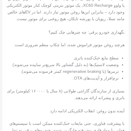
یا ولوو XC60 Recharge، یک موتور بنزینی کوچک کنار موتور الکتریکی
وجود دارد – بنابراین این‌ها روغن موتور نیاز دارند. اما در EVهای خالص
مانند تسلا، ریویان یا پورشه تایکان، هیچ روغنی برای موتور نیست.
نگهداری خودرو برقی: چه چیزهایی چک کنیم؟
هرچند روغن موتور فراموش شده، اما چکاپ منظم ضروری است:
سطح مایع خنک‌کننده باتری.
وضعیت لاستیک‌ها (به دلیل گشتاور بالا سریع‌تر ساییده می‌شوند).
ترمزها (با regenerative braking کمتر فرسوده می‌شوند).
نرم‌افزار و آپدیت‌های OTA.
بسیاری از سازندگان گارانتی طولانی (۸ سال یا ۱۶۰۰۰۰ کیلومتر) برای
باتری و پیشرانه ارائه می‌دهند.
آینده بدون روغن: انقلاب الکتریکی ادامه دارد
با پیشرفت فناوری، حتی مایعات خنک‌کننده ممکن است با سیستم‌های
هوایی یا مواد فازی پیشرفته جایگزین شوند. خودروهای برقی نه تنها