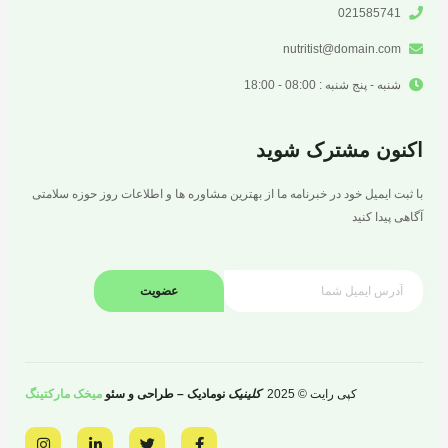
021585741
nutritist@domain.com
شنبه - پنج شنبه : 08:00 - 18:00
اکنون مشترک شوید
با ثبت ایمیل خود در خبرنامه ما از بهترین مشاوره ها و اطلاعات روز حوزه سلامتی
آگاهی پیدا کنید
عضویت
کپی رایت © 2025
کلینیک
نومادیک – طراحی و سئو
میخک مارکتینگ
I
L
T
F