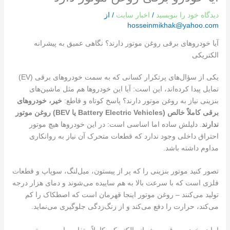
دیدگاه‌ خود را بنویسید
/
اخبار سایت
/ از
hosseinmikhak@yahoo.com
آیا خودروهای برقی روغن موتور دارند؟ نگاهی عمیق به پیشرانه
الکتریکی
یکی از سؤال‌های پرتکرار کسانی که به سمت خودروهای برقی (EV)
تمایل پیدا کرده‌اند، این است: آیا این خودروها هم مثل ماشین‌های
بنزینی نیاز به روغن موتور دارند؟ پاسخ کوتاه و قاطع:
خیر، خودروهای
برقی کاملاً خالص (Battery Electric Vehicles یا BEV) روغن موتور
ندارند
. دلیلش ساده اما اساسی است: در این خودروها هیچ موتور
احتراق داخلی وجود ندارد که قطعات متحرک آن نیاز به روانکاری
مداوم داشته باشد.
تصور کنید موتور بنزینی را که پر از پیستون، میل‌لنگ، سوپاپ و قطعات
فلزی است که با سرعت بالا به هم ساییده می‌شوند و دمای هزار درجه
تولید می‌کنند – روغن موتور اینجا قهرمان است که اصطکاک را کم
می‌کند، حرارت را دفع می‌کند و از زنگ‌زدگی جلوگیری می‌نماید.
اما در خودرو برقی، پیشرانه الکتریکی کاملاً متفاوت است. موتور