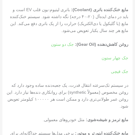
مایع خنک‌کننده باتری (Coolant):
باتری لیتیوم-یون قلب EV است و
باید در دمای ایده‌آل (۲۰-۴۰ درجه) نگه داشته شود. سیستم خنک‌کننده
مایع (با گلیکول یا دی‌الکتریک) حرارت را از پک باتری دفع می‌کند. این
مایع هر چند سال یکبار تعویض می‌شود.
روغن کاهش‌دهنده (Gear Oil):
جک دو ستون
جک چهار ستون
جک قیچی
در سیستم تک‌سرعته انتقال قدرت، یک جعبه‌دنده ساده وجود دارد که
روغن مخصوص (معمولاً synthetic) برای روانکاری دنده‌ها نیاز دارد. این
روغن عمر طولانی‌تری دارد و ممکن است هر ۱۰۰۰۰۰ کیلومتر تعویض
شود.
مایع ترمز و شیشه‌شوی:
مثل خودروهای معمولی.
مایع خنک‌کننده اینورتر و موتور:
برخی مدل‌ها سیستم جداگانه‌ای برای