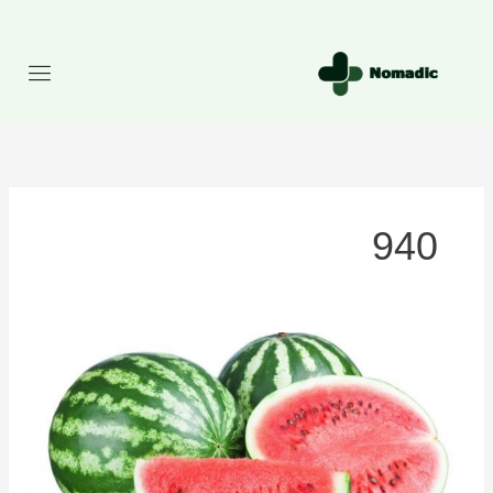
رش
ه
حتوا
940
تعداد
کالری
موجود
در
هندوانه