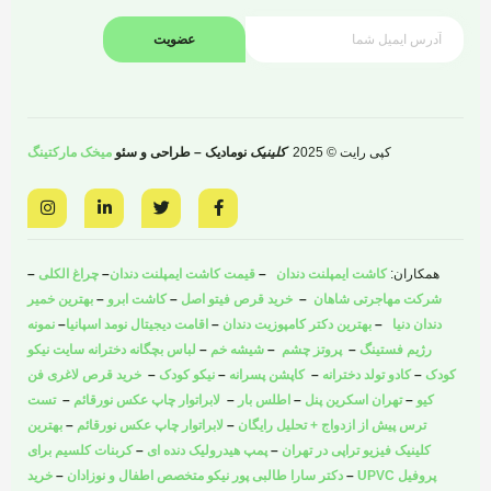
عضویت
کپی رایت © 2025
کلینیک
نومادیک – طراحی و سئو
میخک مارکتینگ
I
L
T
F
n
i
w
a
s
n
i
c
t
k
t
e
a
e
t
b
همکاران:
کاشت ایمپلنت دندان
–
قیمت کاشت ایمپلنت دندان
–
چراغ الکلی
–
g
d
e
o
r
i
r
o
شرکت مهاجرتی شاهان
–
خرید قرص فیتو اصل
–
کاشت ابرو
–
بهترین خمیر
a
n
k
دندان دنیا
–
بهترین دکتر کامپوزیت دندان
–
اقامت دیجیتال نومد اسپانیا
–
نمونه
m
-
-
i
f
رژیم فستینگ
–
پروتز چشم
–
شیشه خم
–
لباس بچگانه دخترانه سایت نیکو
n
کودک
–
کادو تولد دخترانه
–
کاپشن پسرانه
–
نیکو کودک
–
خرید قرص لاغری فن
کیو
–
تهران اسکرین پنل
–
اطلس بار
–
لابراتوار چاپ عکس نورقائم
–
تست
ترس پیش از ازدواج + تحلیل رایگان
–
لابراتوار چاپ عکس نورقائم
–
بهترین
کلینیک فیزیو تراپی در تهران
–
پمپ هیدرولیک دنده ای
–
کربنات کلسیم برای
پروفیل UPVC
–
دکتر سارا طالبی پور نیکو متخصص اطفال و نوزادان
–
خرید