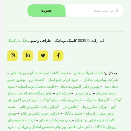
عضویت
کپی رایت © 2025
کلینیک
نومادیک – طراحی و سئو
میخک مارکتینگ
I
L
T
F
n
i
w
a
s
n
i
c
t
k
t
e
a
e
t
b
همکاران:
کاشت ایمپلنت دندان
–
قیمت کاشت ایمپلنت دندان
–
چراغ الکلی
–
g
d
e
o
r
i
r
o
شرکت مهاجرتی شاهان
–
خرید قرص فیتو اصل
–
کاشت ابرو
–
بهترین خمیر
a
n
k
دندان دنیا
–
بهترین دکتر کامپوزیت دندان
–
اقامت دیجیتال نومد اسپانیا
–
نمونه
m
-
-
i
f
رژیم فستینگ
–
پروتز چشم
–
شیشه خم
–
لباس بچگانه دخترانه سایت نیکو
n
کودک
–
کادو تولد دخترانه
–
کاپشن پسرانه
–
نیکو کودک
–
خرید قرص لاغری فن
کیو
–
تهران اسکرین پنل
–
اطلس بار
–
لابراتوار چاپ عکس نورقائم
–
تست
ترس پیش از ازدواج + تحلیل رایگان
–
لابراتوار چاپ عکس نورقائم
–
بهترین
کلینیک فیزیو تراپی در تهران
–
پمپ هیدرولیک دنده ای
–
کربنات کلسیم برای
پروفیل UPVC
–
دکتر سارا طالبی پور نیکو متخصص اطفال و نوزادان
–
خرید