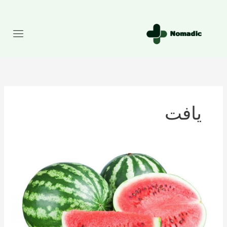
رش
ه
حتوا
یافت
تعداد
کالری
موجود
در
هندوانه