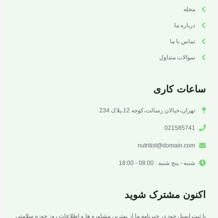
مجله
درباره ما
تماس با ما
سوالات متداول
ساعات کاری
تهران،خیالان رسالت،کوجه 12،پلاک 234
021585741
nutritist@domain.com
شنبه - پنج شنبه : 08:00 - 18:00
اکنون مشترک شوید
با ثبت ایمیل خود در خبرنامه ما از بهترین مشاوره ها و اطلاعات روز حوزه سلامتی