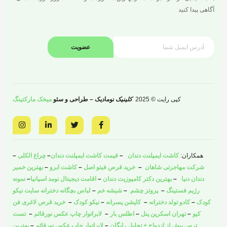
آگاهی پیدا کنید
عضویت
کپی رایت © 2025
کلینیک
نومادیک – طراحی و سئو
میخک مارکتینگ
I
L
T
F
n
i
w
a
s
n
i
c
t
k
t
e
a
e
t
b
همکاران:
کاشت ایمپلنت دندان
–
قیمت کاشت ایمپلنت دندان
–
چراغ الکلی
–
g
d
e
o
r
i
r
o
شرکت مهاجرتی شاهان
–
خرید قرص فیتو اصل
–
کاشت ابرو
–
بهترین خمیر
a
n
k
دندان دنیا
–
بهترین دکتر کامپوزیت دندان
–
اقامت دیجیتال نومد اسپانیا
–
نمونه
m
-
-
i
f
رژیم فستینگ
–
پروتز چشم
–
شیشه خم
–
لباس بچگانه دخترانه سایت نیکو
n
کودک
–
کادو تولد دخترانه
–
کاپشن پسرانه
–
نیکو کودک
–
خرید قرص لاغری فن
کیو
–
تهران اسکرین پنل
–
اطلس بار
–
لابراتوار چاپ عکس نورقائم
–
تست
ترس پیش از ازدواج + تحلیل رایگان
–
لابراتوار چاپ عکس نورقائم
–
بهترین