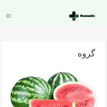
رش
ه
حتوا
گروه
تعداد
کالری
موجود
در
هندوانه