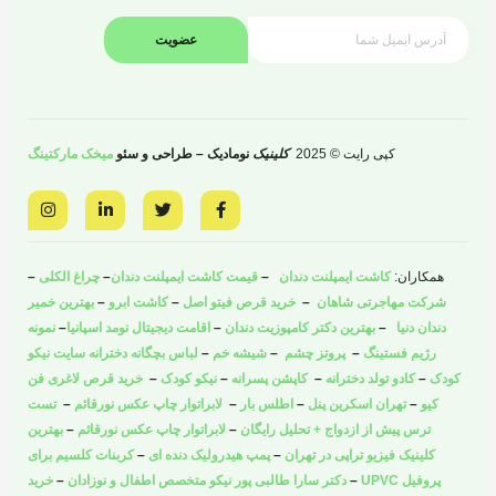
عضویت
کپی رایت © 2025
کلینیک
نومادیک – طراحی و سئو
میخک مارکتینگ
I
L
T
F
n
i
w
a
s
n
i
c
t
k
t
e
a
e
t
b
همکاران:
کاشت ایمپلنت دندان
–
قیمت کاشت ایمپلنت دندان
–
چراغ الکلی
–
g
d
e
o
r
i
r
o
شرکت مهاجرتی شاهان
–
خرید قرص فیتو اصل
–
کاشت ابرو
–
بهترین خمیر
a
n
k
دندان دنیا
–
بهترین دکتر کامپوزیت دندان
–
اقامت دیجیتال نومد اسپانیا
–
نمونه
m
-
-
i
f
رژیم فستینگ
–
پروتز چشم
–
شیشه خم
–
لباس بچگانه دخترانه سایت نیکو
n
کودک
–
کادو تولد دخترانه
–
کاپشن پسرانه
–
نیکو کودک
–
خرید قرص لاغری فن
کیو
–
تهران اسکرین پنل
–
اطلس بار
–
لابراتوار چاپ عکس نورقائم
–
تست
ترس پیش از ازدواج + تحلیل رایگان
–
لابراتوار چاپ عکس نورقائم
–
بهترین
کلینیک فیزیو تراپی در تهران
–
پمپ هیدرولیک دنده ای
–
کربنات کلسیم برای
پروفیل UPVC
–
دکتر سارا طالبی پور نیکو متخصص اطفال و نوزادان
–
خرید