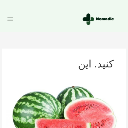
رش
ه
حتوا
کنید. این
تعداد
کالری
موجود
در
هندوانه