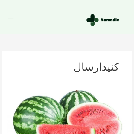
رش
ه
حتوا
کنیدارسال
تعداد
کالری
موجود
در
هندوانه