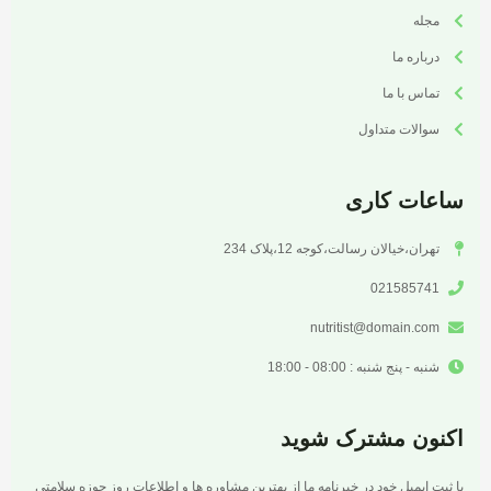
مجله
درباره ما
تماس با ما
سوالات متداول
ساعات کاری
تهران،خیالان رسالت،کوجه 12،پلاک 234
021585741
nutritist@domain.com
شنبه - پنج شنبه : 08:00 - 18:00
اکنون مشترک شوید
با ثبت ایمیل خود در خبرنامه ما از بهترین مشاوره ها و اطلاعات روز حوزه سلامتی