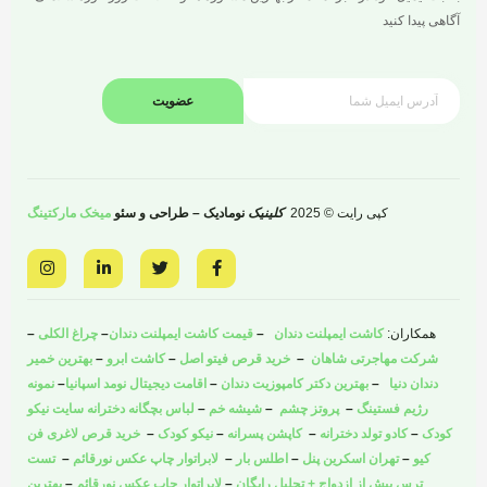
آگاهی پیدا کنید
عضویت
کپی رایت © 2025
کلینیک
نومادیک – طراحی و سئو
میخک مارکتینگ
I
L
T
F
n
i
w
a
s
n
i
c
t
k
t
e
a
e
t
b
همکاران:
کاشت ایمپلنت دندان
–
قیمت کاشت ایمپلنت دندان
–
چراغ الکلی
–
g
d
e
o
r
i
r
o
شرکت مهاجرتی شاهان
–
خرید قرص فیتو اصل
–
کاشت ابرو
–
بهترین خمیر
a
n
k
دندان دنیا
–
بهترین دکتر کامپوزیت دندان
–
اقامت دیجیتال نومد اسپانیا
–
نمونه
m
-
-
i
f
رژیم فستینگ
–
پروتز چشم
–
شیشه خم
–
لباس بچگانه دخترانه سایت نیکو
n
کودک
–
کادو تولد دخترانه
–
کاپشن پسرانه
–
نیکو کودک
–
خرید قرص لاغری فن
کیو
–
تهران اسکرین پنل
–
اطلس بار
–
لابراتوار چاپ عکس نورقائم
–
تست
ترس پیش از ازدواج + تحلیل رایگان
–
لابراتوار چاپ عکس نورقائم
–
بهترین