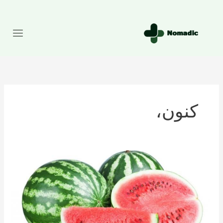
رش
ه
حتوا
کنون،
تعداد
کالری
موجود
در
هندوانه