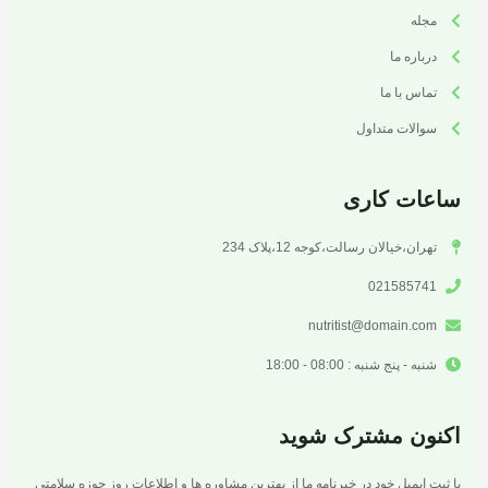
مجله
درباره ما
تماس با ما
سوالات متداول
ساعات کاری
تهران،خیالان رسالت،کوجه 12،پلاک 234
021585741
nutritist@domain.com
شنبه - پنج شنبه : 08:00 - 18:00
اکنون مشترک شوید
با ثبت ایمیل خود در خبرنامه ما از بهترین مشاوره ها و اطلاعات روز حوزه سلامتی