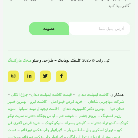
آگاهی پیدا کنید
عضویت
کپی رایت © 2025
کلینیک
نومادیک – طراحی و سئو
میخک مارکتینگ
I
L
T
F
n
i
w
a
s
n
i
c
t
k
t
e
a
e
t
b
همکاران:
کاشت ایمپلنت دندان
–
قیمت کاشت ایمپلنت دندان
–
چراغ الکلی
–
g
d
e
o
r
i
r
o
شرکت مهاجرتی شاهان
–
خرید قرص فیتو اصل
–
کاشت ابرو
–
بهترین خمیر
a
n
k
دندان دنیا
–
بهترین دکتر کامپوزیت دندان
–
اقامت دیجیتال نومد اسپانیا
–
نمونه
m
-
-
i
f
رژیم فستینگ
–
پروتز چشم
–
شیشه خم
–
لباس بچگانه دخترانه سایت نیکو
n
کودک
–
کادو تولد دخترانه
–
کاپشن پسرانه
–
نیکو کودک
–
خرید قرص لاغری فن
کیو
–
تهران اسکرین پنل
–
اطلس بار
–
لابراتوار چاپ عکس نورقائم
–
تست
ترس پیش از ازدواج + تحلیل رایگان
–
لابراتوار چاپ عکس نورقائم
–
بهترین