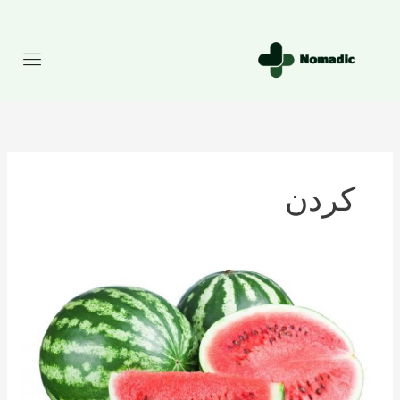
رش
ه
حتوا
کردن
تعداد
کالری
موجود
در
هندوانه