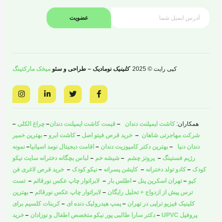
عضویت
کپی رایت © 2025
کلینیک
نومادیک – طراحی و سئو
میخک مارکتینگ
I
L
T
F
n
i
w
a
s
n
i
c
t
k
t
e
a
e
t
b
همکاران:
کاشت ایمپلنت دندان
–
قیمت کاشت ایمپلنت دندان
–
چراغ الکلی
–
g
d
e
o
r
i
r
o
شرکت مهاجرتی شاهان
–
خرید قرص فیتو اصل
–
کاشت ابرو
–
بهترین خمیر
a
n
k
دندان دنیا
–
بهترین دکتر کامپوزیت دندان
–
اقامت دیجیتال نومد اسپانیا
–
نمونه
m
-
-
i
f
رژیم فستینگ
–
پروتز چشم
–
شیشه خم
–
لباس بچگانه دخترانه سایت نیکو
n
کودک
–
کادو تولد دخترانه
–
کاپشن پسرانه
–
نیکو کودک
–
خرید قرص لاغری فن
کیو
–
تهران اسکرین پنل
–
اطلس بار
–
لابراتوار چاپ عکس نورقائم
–
تست
ترس پیش از ازدواج + تحلیل رایگان
–
لابراتوار چاپ عکس نورقائم
–
بهترین
کلینیک فیزیو تراپی در تهران
–
پمپ هیدرولیک دنده ای
–
کربنات کلسیم برای
پروفیل UPVC
–
دکتر سارا طالبی پور نیکو متخصص اطفال و نوزادان
–
خرید