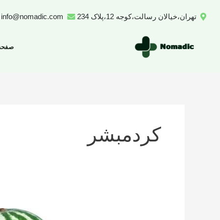
رش
تهران،خیالان رسالت،کوجه 12،پلاک 234
info@nomadic.com
ه
حتوا
صفحه
کردمبشر
تعداد