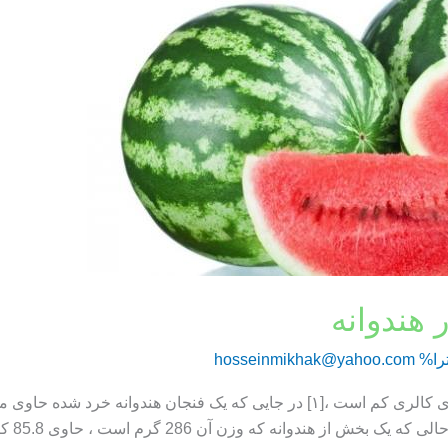
 هندوانه
را%
hosseinmikhak@yahoo.com