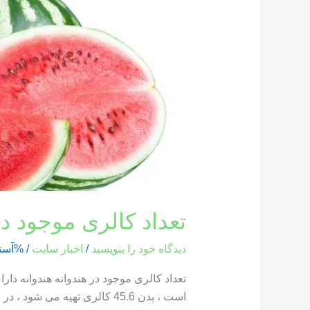
کالری
موجود
در
هندوانه
تعداد کالری موجود در
دیدگاه‌ خود را بنویسید
/
اخبار سایت
/ %آست
است ، بدن 45.6 کالری تهیه می شود ، در حالی که یک بخش از هندوانه که وزن آن 286 گرم است ، حاوی 85.8 کالری است […]