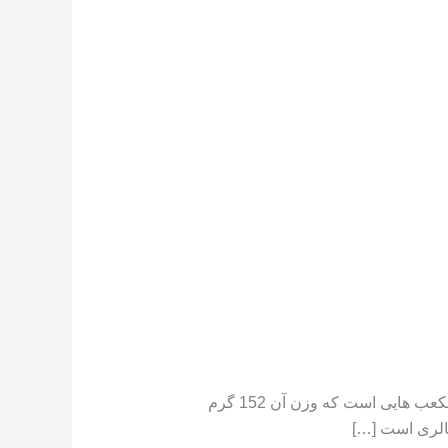
تعداد کالری موجود در هندوانه هندوانه دارای کالری کم است ،[١] در جایی که یک فنجان هندوانه خرد شده حاوی مکعب هایی است که وزن آن 152 گرم