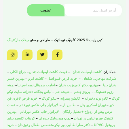
عضویت
کپی رایت © 2025
کلینیک
نومادیک – طراحی و سئو
میخک مارکتینگ
I
L
T
F
n
i
w
a
s
n
i
c
t
k
t
e
a
e
t
b
همکاران:
کاشت ایمپلنت دندان
–
قیمت کاشت ایمپلنت دندان
–
چراغ الکلی
–
g
d
e
o
r
i
r
o
شرکت مهاجرتی شاهان
–
خرید قرص فیتو اصل
–
کاشت ابرو
–
بهترین خمیر
a
n
k
دندان دنیا
–
بهترین دکتر کامپوزیت دندان
–
اقامت دیجیتال نومد اسپانیا
–
نمونه
m
-
-
i
f
رژیم فستینگ
–
پروتز چشم
–
شیشه خم
–
لباس بچگانه دخترانه سایت نیکو
n
کودک
–
کادو تولد دخترانه
–
کاپشن پسرانه
–
نیکو کودک
–
خرید قرص لاغری فن
کیو
–
تهران اسکرین پنل
–
اطلس بار
–
لابراتوار چاپ عکس نورقائم
–
تست
ترس پیش از ازدواج + تحلیل رایگان
–
لابراتوار چاپ عکس نورقائم
–
بهترین
کلینیک فیزیو تراپی در تهران
–
پمپ هیدرولیک دنده ای
–
کربنات کلسیم برای
پروفیل UPVC
–
دکتر سارا طالبی پور نیکو متخصص اطفال و نوزادان
–
خرید