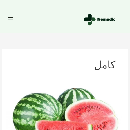
رش
ه
حتوا
کامل
تعداد
کالری
موجود
در
هندوانه