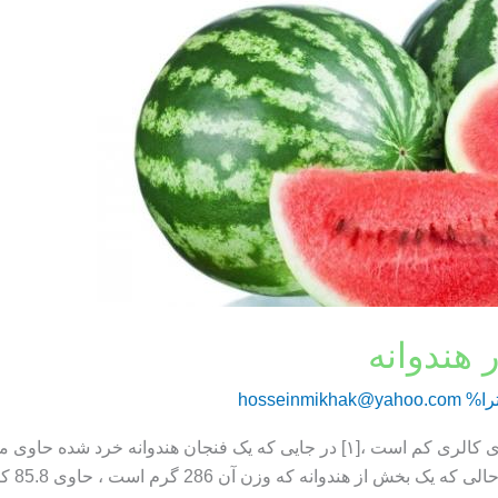
 هندوانه
را%
hosseinmikhak@yahoo.com