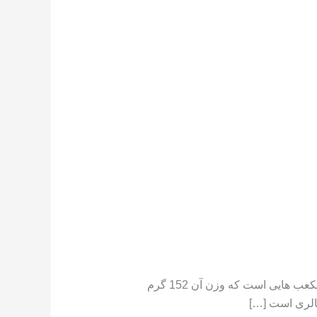
تعداد کالری موجود در هندوانه هندوانه دارای کالری کم است ،[١] در جایی که یک فنجان هندوانه خرد شده حاوی مکعب هایی است که وزن آن 152 گرم