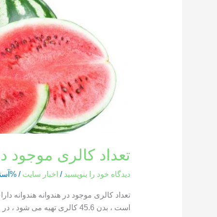
کالری
موجود
در
هندوانه
تعداد کالری موجود در
دیدگاه‌ خود را بنویسید
/
اخبار سایت
/ %آست
است ، بدن 45.6 کالری تهیه می شود ، در حالی که یک بخش از هندوانه که وزن آن 286 گرم است ، حاوی 85.8 کالری است […]