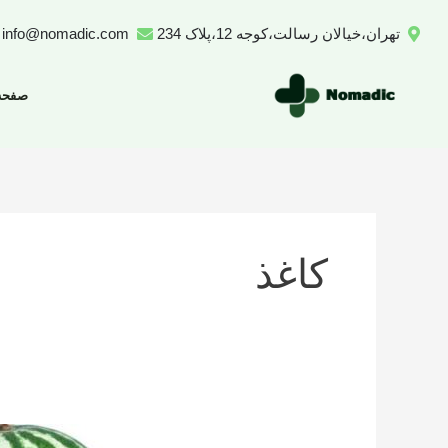
رش
تهران،خیالان رسالت،کوجه 12،پلاک 234
info@nomadic.com
ه
حتوا
صفحه
کاغذ
تعداد