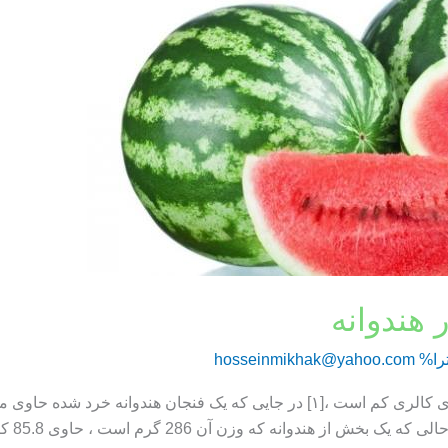
 هندوانه
را%
hosseinmikhak@yahoo.com