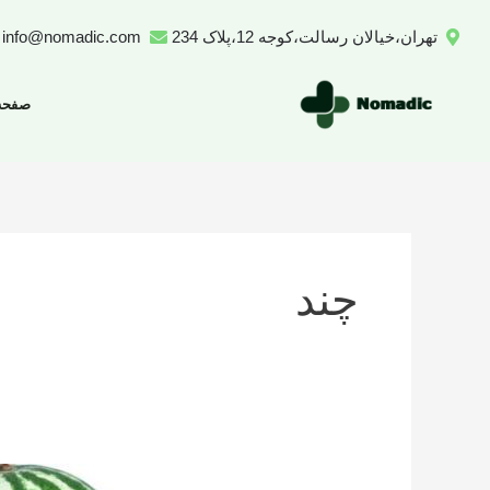
رش
تهران،خیالان رسالت،کوجه 12،پلاک 234
info@nomadic.com
ه
حتوا
صفحه
چند
تعداد