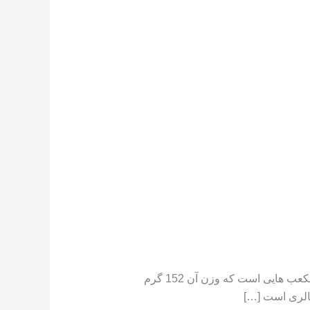
تعداد کالری موجود در هندوانه هندوانه دارای کالری کم است ،[١] در جایی که یک فنجان هندوانه خرد شده حاوی مکعب هایی است که وزن آن 152 گرم