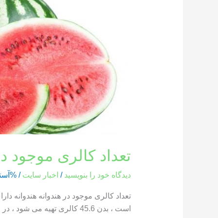
کالری
موجود
در
هندوانه
تعداد کالری موجود در
دیدگاه‌ خود را بنویسید
/
اخبار سایت
/ %آست
است ، بدن 45.6 کالری تهیه می شود ، در حالی که یک بخش از هندوانه که وزن آن 286 گرم است ، حاوی 85.8 کالری است […]