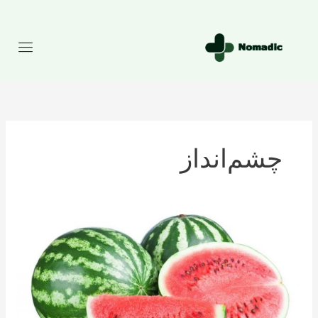
رش
ه
حتوا
چشم‌انداز
تعداد
کالری
موجود
در
هندوانه