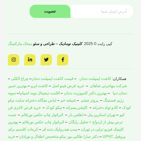
عضویت
کپی رایت © 2025
کلینیک
نومادیک – طراحی و سئو
میخک مارکتینگ
I
L
T
F
n
i
w
a
s
n
i
c
t
k
t
e
a
e
t
b
همکاران:
کاشت ایمپلنت دندان
–
قیمت کاشت ایمپلنت دندان
–
چراغ الکلی
–
g
d
e
o
r
i
r
o
شرکت مهاجرتی شاهان
–
خرید قرص فیتو اصل
–
کاشت ابرو
–
بهترین خمیر
a
n
k
دندان دنیا
–
بهترین دکتر کامپوزیت دندان
–
اقامت دیجیتال نومد اسپانیا
–
نمونه
m
-
-
i
f
رژیم فستینگ
–
پروتز چشم
–
شیشه خم
–
لباس بچگانه دخترانه سایت نیکو
n
کودک
–
کادو تولد دخترانه
–
کاپشن پسرانه
–
نیکو کودک
–
خرید قرص لاغری فن
کیو
–
تهران اسکرین پنل
–
اطلس بار
–
لابراتوار چاپ عکس نورقائم
–
تست
ترس پیش از ازدواج + تحلیل رایگان
–
لابراتوار چاپ عکس نورقائم
–
بهترین
کلینیک فیزیو تراپی در تهران
–
پمپ هیدرولیک دنده ای
–
کربنات کلسیم برای
پروفیل UPVC
–
دکتر سارا طالبی پور نیکو متخصص اطفال و نوزادان
–
خرید