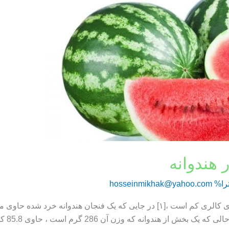
 هندوانه
را%
hosseinmikhak@yahoo.com