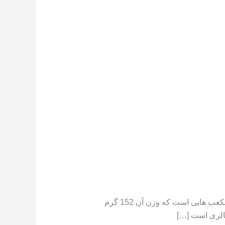
تعداد کالری موجود در هندوانه هندوانه دارای کالری کم است ،[١] در جایی که یک فنجان هندوانه خرد شده حاوی مکعب هایی است که وزن آن 152 گرم