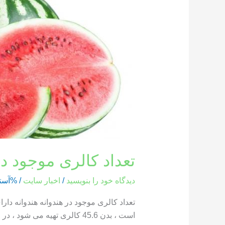
کالری
موجود
در
هندوانه
تعداد کالری موجود در
دیدگاه‌ خود را بنویسید
/
اخبار سایت
/ %آست
است ، بدن 45.6 کالری تهیه می شود ، در حالی که یک بخش از هندوانه که وزن آن 286 گرم است ، حاوی 85.8 کالری است […]