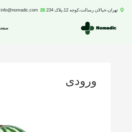
رش
تهران،خیالان رسالت،کوجه 12،پلاک 234
info@nomadic.com
ه
حتوا
صفحه
ورودی
تعداد