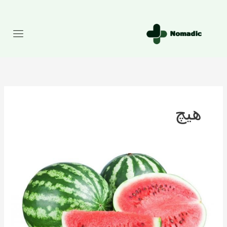
رش
ه
حتوا
هیچ
تعداد
کالری
موجود
در
هندوانه