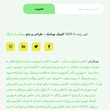
عضویت
کپی رایت © 2025
کلینیک
نومادیک – طراحی و سئو
میخک مارکتینگ
I
L
T
F
n
i
w
a
s
n
i
c
t
k
t
e
a
e
t
b
همکاران:
کاشت ایمپلنت دندان
–
قیمت کاشت ایمپلنت دندان
–
چراغ الکلی
–
g
d
e
o
r
i
r
o
شرکت مهاجرتی شاهان
–
خرید قرص فیتو اصل
–
کاشت ابرو
–
بهترین خمیر
a
n
k
دندان دنیا
–
بهترین دکتر کامپوزیت دندان
–
اقامت دیجیتال نومد اسپانیا
–
نمونه
m
-
-
i
f
رژیم فستینگ
–
پروتز چشم
–
شیشه خم
–
لباس بچگانه دخترانه سایت نیکو
n
کودک
–
کادو تولد دخترانه
–
کاپشن پسرانه
–
نیکو کودک
–
خرید قرص لاغری فن
کیو
–
تهران اسکرین پنل
–
اطلس بار
–
لابراتوار چاپ عکس نورقائم
–
تست
ترس پیش از ازدواج + تحلیل رایگان
–
لابراتوار چاپ عکس نورقائم
–
بهترین
کلینیک فیزیو تراپی در تهران
–
پمپ هیدرولیک دنده ای
–
کربنات کلسیم برای
پروفیل UPVC
–
دکتر سارا طالبی پور نیکو متخصص اطفال و نوزادان
–
خرید