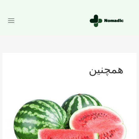
رش
ه
حتوا
همچنین
تعداد
کالری
موجود
در
هندوانه