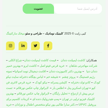
عضویت
کپی رایت © 2025
کلینیک
نومادیک – طراحی و سئو
میخک مارکتینگ
I
L
T
F
n
i
w
a
s
n
i
c
t
k
t
e
a
e
t
b
همکاران:
کاشت ایمپلنت دندان
–
قیمت کاشت ایمپلنت دندان
–
چراغ الکلی
–
g
d
e
o
r
i
r
o
شرکت مهاجرتی شاهان
–
خرید قرص فیتو اصل
–
کاشت ابرو
–
بهترین خمیر
a
n
k
دندان دنیا
–
بهترین دکتر کامپوزیت دندان
–
اقامت دیجیتال نومد اسپانیا
–
نمونه
m
-
-
i
f
رژیم فستینگ
–
پروتز چشم
–
شیشه خم
–
لباس بچگانه دخترانه سایت نیکو
n
کودک
–
کادو تولد دخترانه
–
کاپشن پسرانه
–
نیکو کودک
–
خرید قرص لاغری فن
کیو
–
تهران اسکرین پنل
–
اطلس بار
–
لابراتوار چاپ عکس نورقائم
–
تست
ترس پیش از ازدواج + تحلیل رایگان
–
لابراتوار چاپ عکس نورقائم
–
بهترین
کلینیک فیزیو تراپی در تهران
–
پمپ هیدرولیک دنده ای
–
کربنات کلسیم برای
پروفیل UPVC
–
دکتر سارا طالبی پور نیکو متخصص اطفال و نوزادان
–
خرید