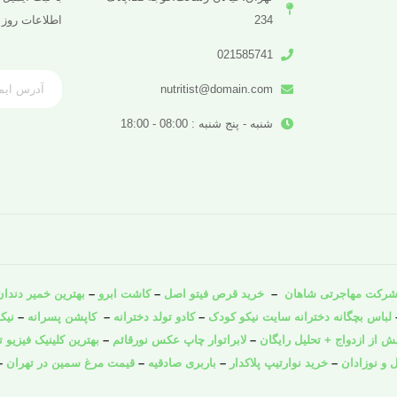
234
اطلاعات روز 
021585741
nutritist@domain.com
شنبه - پنج شنبه : 08:00 - 18:00
رکت مهاجرتی شاهان
–
خرید قرص فیتو اصل
–
کاشت ابرو
–
بهترین خمیر دندان 
لباس بچگانه دخترانه سایت نیکو کودک
–
کادو تولد دخترانه
–
کاپشن پسرانه
–
نیک
از ازدواج + تحلیل رایگان
–
لابراتوار چاپ عکس نورقائم
–
بهترین کلینیک فیزیو ت
 و نوزادان
–
خرید نوارتیپ پلاکدار
–
باربری صادقیه
–
قیمت مرغ سمین در تهران
–