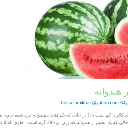
 هندوانه
را%
hosseinmikhak@yahoo.com