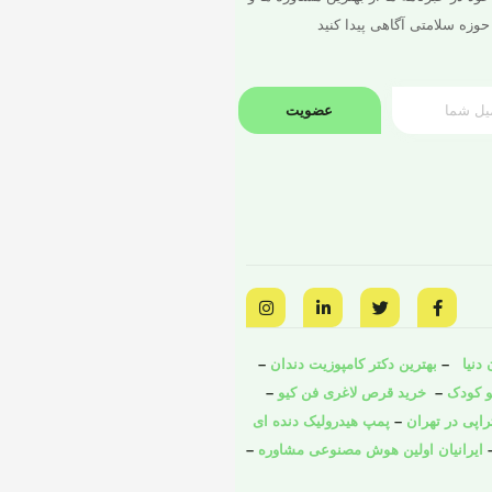
حوزه سلامتی آگاهی پیدا کنید
عضویت
I
L
T
F
n
i
w
a
s
n
i
c
t
k
t
e
a
e
t
b
دنیا
–
بهترین دکتر کامپوزیت دندان
–
g
d
e
o
و کودک
o
–
r
i
خرید قرص لاغری فن کیو
–
r
a
n
k
راپی در تهران
–
پمپ هیدرولیک دنده ای
m
-
-
i
f
ایرانیان اولین هوش مصنوعی مشاوره
–
n