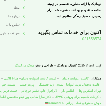
نومادیک با ارائه مشاوره تخصصی در زمینه
مجله
سلامت، تغذیه و بهداشت، همراه شما برای
رسیدن به سبک زندگی سالم‌تر است.
درباره ما
تماس با ما
اکنون برای خدمات تماس بگیرید
سوالات متداول
021558574
کپی رایت © 2025
کلینیک
نومادیک – طراحی و سئو
میخک مارکتینگ
همکاران:
کاشت ایمپلنت دندان
–
قیمت کاشت ایمپلنت دندان
–
چراغ الکلی
–
ش
اقامت دیجیتال نومد اسپانیا
–
نمونه رژیم فستینگ
–
پروتز چشم
–
شیشه خم
–
تهران اسکرین پنل
–
اطلس بار
–
لابراتوار چاپ عکس نورقائم
–
تست ترس پیش 
–
کربنات کلسیم برای پروفیل UPVC
–
دکتر سارا طالبی پور نیکو متخصص اطفال
هوش مصنوعی تماما ایرانی IranniaN AI