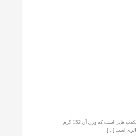
تعداد کالری موجود در هندوانه هندوانه دارای کالری کم است ،[١] در جایی که یک فنجان هندوانه خرد شده حاوی مکعب هایی است که وزن آن 152 گرم