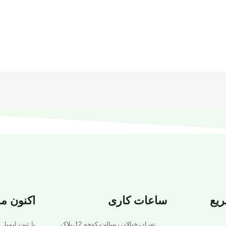
یع
ساعات کاری
اکنون م
تهران،خیالان رسالت،کوجه 12،پلاک
با ثبت ایمیل 