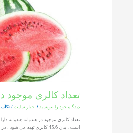
کالری
موجود
در
هندوانه
تعداد کالری موجود در
دیدگاه‌ خود را بنویسید
/
اخبار سایت
/ %آست
است ، بدن 45.6 کالری تهیه می شود ، در حالی که یک بخش از هندوانه که وزن آن 286 گرم است ، حاوی 85.8 کالری است […]