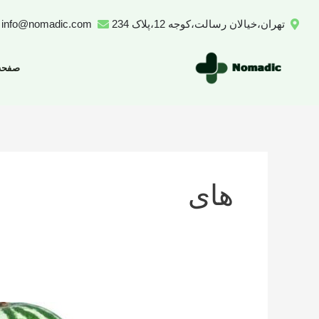
رش
تهران،خیالان رسالت،کوجه 12،پلاک 234
info@nomadic.com
ه
حتوا
صفحه
های
تعداد