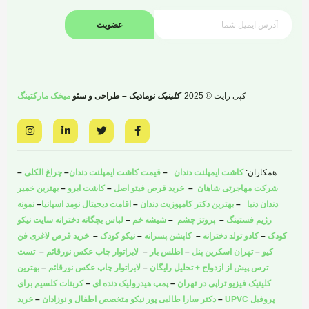
عضویت
کپی رایت © 2025
کلینیک
نومادیک – طراحی و سئو
میخک مارکتینگ
I
L
T
F
n
i
w
a
s
n
i
c
t
k
t
e
a
e
t
b
همکاران:
کاشت ایمپلنت دندان
–
قیمت کاشت ایمپلنت دندان
–
چراغ الکلی
–
g
d
e
o
r
i
r
o
شرکت مهاجرتی شاهان
–
خرید قرص فیتو اصل
–
کاشت ابرو
–
بهترین خمیر
a
n
k
دندان دنیا
–
بهترین دکتر کامپوزیت دندان
–
اقامت دیجیتال نومد اسپانیا
–
نمونه
m
-
-
i
f
رژیم فستینگ
–
پروتز چشم
–
شیشه خم
–
لباس بچگانه دخترانه سایت نیکو
n
کودک
–
کادو تولد دخترانه
–
کاپشن پسرانه
–
نیکو کودک
–
خرید قرص لاغری فن
کیو
–
تهران اسکرین پنل
–
اطلس بار
–
لابراتوار چاپ عکس نورقائم
–
تست
ترس پیش از ازدواج + تحلیل رایگان
–
لابراتوار چاپ عکس نورقائم
–
بهترین
کلینیک فیزیو تراپی در تهران
–
پمپ هیدرولیک دنده ای
–
کربنات کلسیم برای
پروفیل UPVC
–
دکتر سارا طالبی پور نیکو متخصص اطفال و نوزادان
–
خرید