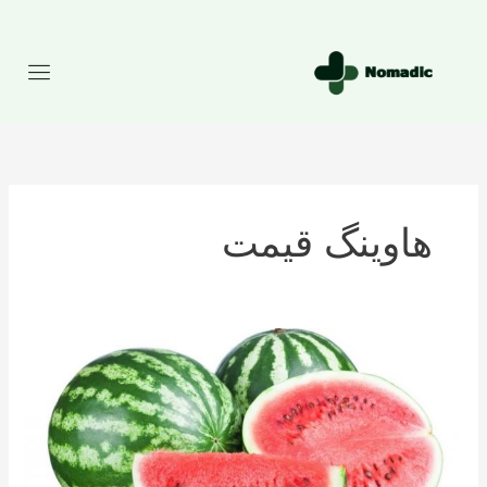
رش
ه
حتوا
هاوینگ قیمت
تعداد
کالری
موجود
در
هندوانه