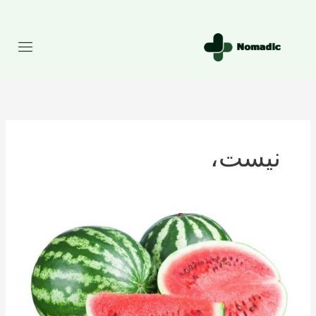
رش
ه
حتوا
نیست،
تعداد
کالری
موجود
در
هندوانه