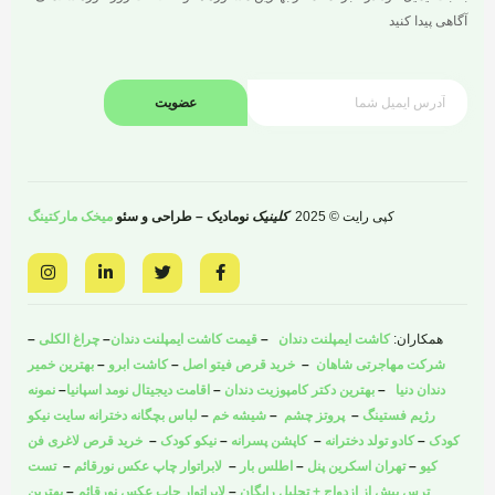
آگاهی پیدا کنید
عضویت
کپی رایت © 2025
کلینیک
نومادیک – طراحی و سئو
میخک مارکتینگ
I
L
T
F
n
i
w
a
s
n
i
c
t
k
t
e
a
e
t
b
همکاران:
کاشت ایمپلنت دندان
–
قیمت کاشت ایمپلنت دندان
–
چراغ الکلی
–
g
d
e
o
r
i
r
o
شرکت مهاجرتی شاهان
–
خرید قرص فیتو اصل
–
کاشت ابرو
–
بهترین خمیر
a
n
k
دندان دنیا
–
بهترین دکتر کامپوزیت دندان
–
اقامت دیجیتال نومد اسپانیا
–
نمونه
m
-
-
i
f
رژیم فستینگ
–
پروتز چشم
–
شیشه خم
–
لباس بچگانه دخترانه سایت نیکو
n
کودک
–
کادو تولد دخترانه
–
کاپشن پسرانه
–
نیکو کودک
–
خرید قرص لاغری فن
کیو
–
تهران اسکرین پنل
–
اطلس بار
–
لابراتوار چاپ عکس نورقائم
–
تست
ترس پیش از ازدواج + تحلیل رایگان
–
لابراتوار چاپ عکس نورقائم
–
بهترین