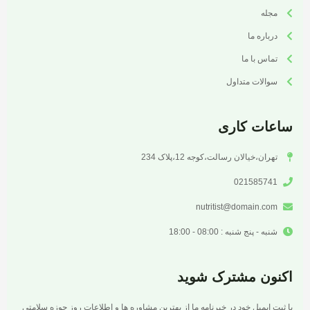
مجله
درباره ما
تماس با ما
سوالات متداول
ساعات کاری
تهران،خیالان رسالت،کوجه 12،پلاک 234
021585741
nutritist@domain.com
شنبه - پنج شنبه : 08:00 - 18:00
اکنون مشترک شوید
با ثبت ایمیل خود در خبرنامه ما از بهترین مشاوره ها و اطلاعات روز حوزه سلامتی