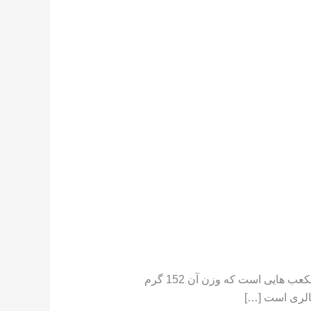
تعداد کالری موجود در هندوانه هندوانه دارای کالری کم است ،[١] در جایی که یک فنجان هندوانه خرد شده حاوی مکعب هایی است که وزن آن 152 گرم