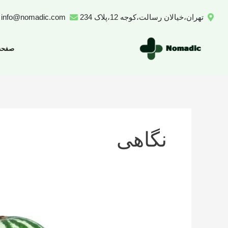
رش
تهران،خیالان رسالت،کوجه 12،پلاک 234
info@nomadic.com
ه
حتوا
صفحه
نگاهی
تعداد