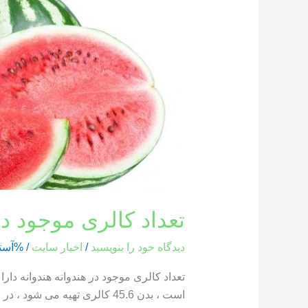
کالری
موجود
در
هندوانه
تعداد کالری موجود در
دیدگاه‌ خود را بنویسید
/
اخبار سایت
/ %آست
است ، بدن 45.6 کالری تهیه می شود ، در حالی که یک بخش از هندوانه که وزن آن 286 گرم است ، حاوی 85.8 کالری است […]