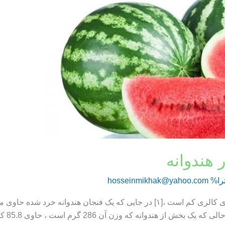
 هندوانه
را%
hosseinmikhak@yahoo.com