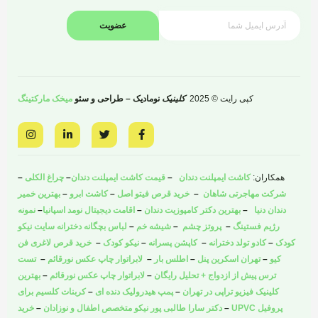
عضویت
کپی رایت © 2025
کلینیک
نومادیک – طراحی و سئو
میخک مارکتینگ
I
L
T
F
n
i
w
a
s
n
i
c
t
k
t
e
a
e
t
b
همکاران:
کاشت ایمپلنت دندان
–
قیمت کاشت ایمپلنت دندان
–
چراغ الکلی
–
g
d
e
o
r
i
r
o
شرکت مهاجرتی شاهان
–
خرید قرص فیتو اصل
–
کاشت ابرو
–
بهترین خمیر
a
n
k
دندان دنیا
–
بهترین دکتر کامپوزیت دندان
–
اقامت دیجیتال نومد اسپانیا
–
نمونه
m
-
-
i
f
رژیم فستینگ
–
پروتز چشم
–
شیشه خم
–
لباس بچگانه دخترانه سایت نیکو
n
کودک
–
کادو تولد دخترانه
–
کاپشن پسرانه
–
نیکو کودک
–
خرید قرص لاغری فن
کیو
–
تهران اسکرین پنل
–
اطلس بار
–
لابراتوار چاپ عکس نورقائم
–
تست
ترس پیش از ازدواج + تحلیل رایگان
–
لابراتوار چاپ عکس نورقائم
–
بهترین
کلینیک فیزیو تراپی در تهران
–
پمپ هیدرولیک دنده ای
–
کربنات کلسیم برای
پروفیل UPVC
–
دکتر سارا طالبی پور نیکو متخصص اطفال و نوزادان
–
خرید