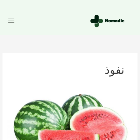
رش
ه
حتوا
نفوذ
تعداد
کالری
موجود
در
هندوانه