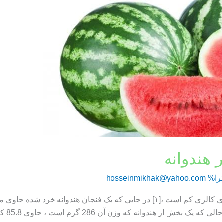
 هندوانه
را%
hosseinmikhak@yahoo.com