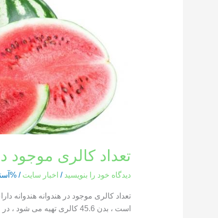
کالری
موجود
در
هندوانه
تعداد کالری موجود در
دیدگاه‌ خود را بنویسید
/
اخبار سایت
/ %آست
است ، بدن 45.6 کالری تهیه می شود ، در حالی که یک بخش از هندوانه که وزن آن 286 گرم است ، حاوی 85.8 کالری است […]