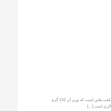
تعداد کالری موجود در هندوانه هندوانه دارای کالری کم است ،[١] در جایی که یک فنجان هندوانه خرد شده حاوی مکعب هایی است که وزن آن 152 گرم