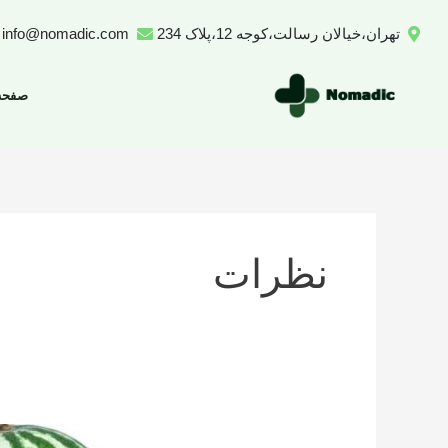
رش
تهران،خیالان رسالت،کوجه 12،پلاک 234
info@nomadic.com
ه
حتوا
صفحه
نظرات
تعداد