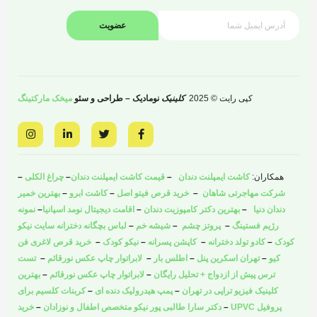
عضویت
کپی رایت © 2025
کلینیک
نومادیک – طراحی و سئو
میخک مارکتینگ
I
L
T
F
n
i
w
a
s
n
i
c
t
k
t
e
a
e
t
b
همکاران:
کاشت ایمپلنت دندان
–
قیمت کاشت ایمپلنت دندان
–
چراغ الکلی
–
g
d
e
o
r
i
r
o
شرکت مهاجرتی شاهان
–
خرید قرص فیتو اصل
–
کاشت ابرو
–
بهترین خمیر
a
n
k
دندان دنیا
–
بهترین دکتر کامپوزیت دندان
–
اقامت دیجیتال نومد اسپانیا
–
نمونه
m
-
-
i
f
رژیم فستینگ
–
پروتز چشم
–
شیشه خم
–
لباس بچگانه دخترانه سایت نیکو
n
کودک
–
کادو تولد دخترانه
–
کاپشن پسرانه
–
نیکو کودک
–
خرید قرص لاغری فن
کیو
–
تهران اسکرین پنل
–
اطلس بار
–
لابراتوار چاپ عکس نورقائم
–
تست
ترس پیش از ازدواج + تحلیل رایگان
–
لابراتوار چاپ عکس نورقائم
–
بهترین
کلینیک فیزیو تراپی در تهران
–
پمپ هیدرولیک دنده ای
–
کربنات کلسیم برای
پروفیل UPVC
–
دکتر سارا طالبی پور نیکو متخصص اطفال و نوزادان
–
خرید