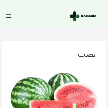
رش
ه
حتوا
نصب
تعداد
کالری
موجود
در
هندوانه