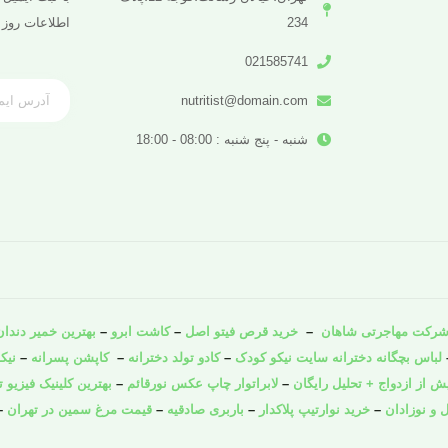
234
اطلاعات روز 
021585741
nutritist@domain.com
شنبه - پنج شنبه : 08:00 - 18:00
رکت مهاجرتی شاهان
–
خرید قرص فیتو اصل
–
کاشت ابرو
–
بهترین خمیر دندان 
لباس بچگانه دخترانه سایت نیکو کودک
–
کادو تولد دخترانه
–
کاپشن پسرانه
–
نیک
از ازدواج + تحلیل رایگان
–
لابراتوار چاپ عکس نورقائم
–
بهترین کلینیک فیزیو ت
 و نوزادان
–
خرید نوارتیپ پلاکدار
–
باربری صادقیه
–
قیمت مرغ سمین در تهران
–