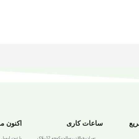
یع
ساعات کاری
اکنون م
تهران،خیالان رسالت،کوجه 12،پلاک
با ثبت ایمیل 