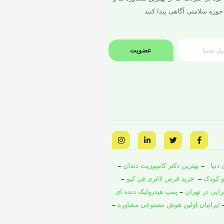
حوزه سلامتی آگاهی پیدا کنید
عضویت
I
L
T
F
n
i
w
a
s
n
i
c
t
k
t
e
a
e
t
b
دنیا
–
بهترین دکتر کامپوزیت دندان
–
g
d
e
o
و کودک
o
–
r
i
خرید قرص لاغری فن کیو
–
r
a
n
k
راپی در تهران
–
پمپ هیدرولیک دنده ای
m
-
-
i
f
ایرانیان اولین هوش مصنوعی مشاوره
–
n