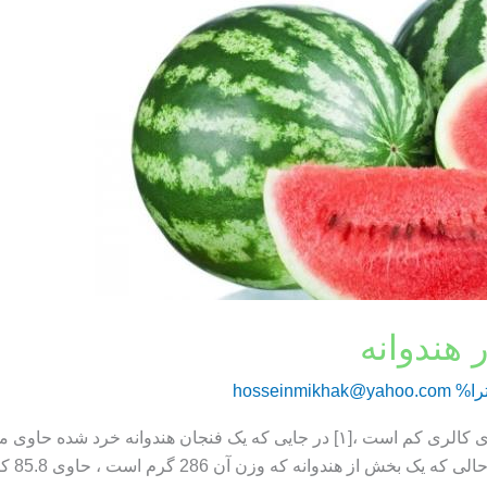
 هندوانه
را%
hosseinmikhak@yahoo.com