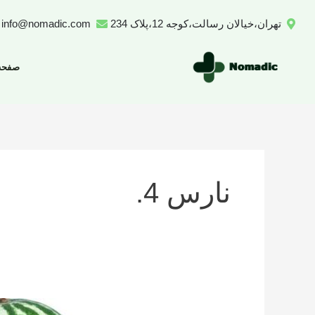
رش
تهران،خیالان رسالت،کوجه 12،پلاک 234
info@nomadic.com
ه
حتوا
صفحه
نارس 4.
تعداد