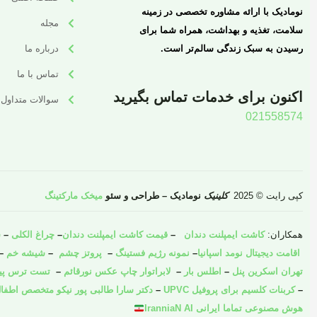
نومادیک با ارائه مشاوره تخصصی در زمینه
مجله
سلامت، تغذیه و بهداشت، همراه شما برای
رسیدن به سبک زندگی سالم‌تر است.
درباره ما
تماس با ما
اکنون برای خدمات تماس بگیرید
سوالات متداول
021558574
کپی رایت © 2025
کلینیک
نومادیک – طراحی و سئو
میخک مارکتینگ
همکاران:
کاشت ایمپلنت دندان
–
قیمت کاشت ایمپلنت دندان
–
چراغ الکلی
–
ش
اقامت دیجیتال نومد اسپانیا
–
نمونه رژیم فستینگ
–
پروتز چشم
–
شیشه خم
–
تهران اسکرین پنل
–
اطلس بار
–
لابراتوار چاپ عکس نورقائم
–
تست ترس پیش 
–
کربنات کلسیم برای پروفیل UPVC
–
دکتر سارا طالبی پور نیکو متخصص اطفال
هوش مصنوعی تماما ایرانی IranniaN AI