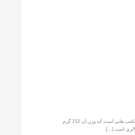
تعداد کالری موجود در هندوانه هندوانه دارای کالری کم است ،[١] در جایی که یک فنجان هندوانه خرد شده حاوی مکعب هایی است که وزن آن 152 گرم