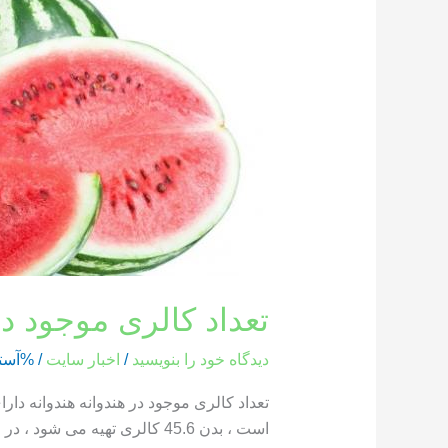
کالری
موجود
در
هندوانه
تعداد کالری موجود در
دیدگاه‌ خود را بنویسید
/
اخبار سایت
/ %آست
است ، بدن 45.6 کالری تهیه می شود ، در حالی که یک بخش از هندوانه که وزن آن 286 گرم است ، حاوی 85.8 کالری است […]