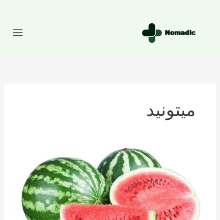
رش
ه
حتوا
میتونید
تعداد
کالری
موجود
در
هندوانه