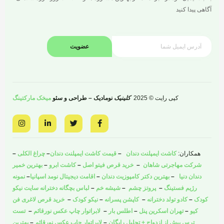
آگاهی پیدا کنید
عضویت
کپی رایت © 2025
کلینیک
نومادیک – طراحی و سئو
میخک مارکتینگ
I
L
T
F
n
i
w
a
s
n
i
c
t
k
t
e
a
e
t
b
همکاران:
کاشت ایمپلنت دندان
–
قیمت کاشت ایمپلنت دندان
–
چراغ الکلی
–
g
d
e
o
r
i
r
o
شرکت مهاجرتی شاهان
–
خرید قرص فیتو اصل
–
کاشت ابرو
–
بهترین خمیر
a
n
k
دندان دنیا
–
بهترین دکتر کامپوزیت دندان
–
اقامت دیجیتال نومد اسپانیا
–
نمونه
m
-
-
i
f
رژیم فستینگ
–
پروتز چشم
–
شیشه خم
–
لباس بچگانه دخترانه سایت نیکو
n
کودک
–
کادو تولد دخترانه
–
کاپشن پسرانه
–
نیکو کودک
–
خرید قرص لاغری فن
کیو
–
تهران اسکرین پنل
–
اطلس بار
–
لابراتوار چاپ عکس نورقائم
–
تست
ترس پیش از ازدواج + تحلیل رایگان
–
لابراتوار چاپ عکس نورقائم
–
بهترین