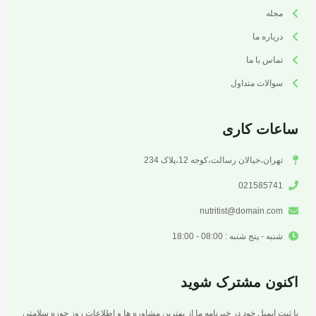
مجله
درباره ما
تماس با ما
سوالات متداول
ساعات کاری
تهران،خیالان رسالت،کوجه 12،پلاک 234
021585741
nutritist@domain.com
شنبه - پنج شنبه : 08:00 - 18:00
اکنون مشترک شوید
با ثبت ایمیل خود در خبرنامه ما از بهترین مشاوره ها و اطلاعات روز حوزه سلامتی