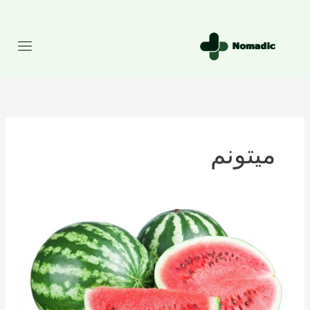
رش
ه
حتوا
میتونم
تعداد
کالری
موجود
در
هندوانه