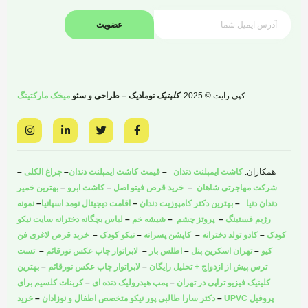
عضویت
کپی رایت © 2025
کلینیک
نومادیک – طراحی و سئو
میخک مارکتینگ
I
L
T
F
n
i
w
a
s
n
i
c
t
k
t
e
a
e
t
b
همکاران:
کاشت ایمپلنت دندان
–
قیمت کاشت ایمپلنت دندان
–
چراغ الکلی
–
g
d
e
o
r
i
r
o
شرکت مهاجرتی شاهان
–
خرید قرص فیتو اصل
–
کاشت ابرو
–
بهترین خمیر
a
n
k
دندان دنیا
–
بهترین دکتر کامپوزیت دندان
–
اقامت دیجیتال نومد اسپانیا
–
نمونه
m
-
-
i
f
رژیم فستینگ
–
پروتز چشم
–
شیشه خم
–
لباس بچگانه دخترانه سایت نیکو
n
کودک
–
کادو تولد دخترانه
–
کاپشن پسرانه
–
نیکو کودک
–
خرید قرص لاغری فن
کیو
–
تهران اسکرین پنل
–
اطلس بار
–
لابراتوار چاپ عکس نورقائم
–
تست
ترس پیش از ازدواج + تحلیل رایگان
–
لابراتوار چاپ عکس نورقائم
–
بهترین
کلینیک فیزیو تراپی در تهران
–
پمپ هیدرولیک دنده ای
–
کربنات کلسیم برای
پروفیل UPVC
–
دکتر سارا طالبی پور نیکو متخصص اطفال و نوزادان
–
خرید