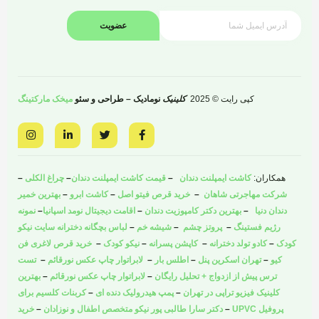
عضویت
کپی رایت © 2025
کلینیک
نومادیک – طراحی و سئو
میخک مارکتینگ
I
L
T
F
n
i
w
a
s
n
i
c
t
k
t
e
a
e
t
b
همکاران:
کاشت ایمپلنت دندان
–
قیمت کاشت ایمپلنت دندان
–
چراغ الکلی
–
g
d
e
o
r
i
r
o
شرکت مهاجرتی شاهان
–
خرید قرص فیتو اصل
–
کاشت ابرو
–
بهترین خمیر
a
n
k
دندان دنیا
–
بهترین دکتر کامپوزیت دندان
–
اقامت دیجیتال نومد اسپانیا
–
نمونه
m
-
-
i
f
رژیم فستینگ
–
پروتز چشم
–
شیشه خم
–
لباس بچگانه دخترانه سایت نیکو
n
کودک
–
کادو تولد دخترانه
–
کاپشن پسرانه
–
نیکو کودک
–
خرید قرص لاغری فن
کیو
–
تهران اسکرین پنل
–
اطلس بار
–
لابراتوار چاپ عکس نورقائم
–
تست
ترس پیش از ازدواج + تحلیل رایگان
–
لابراتوار چاپ عکس نورقائم
–
بهترین
کلینیک فیزیو تراپی در تهران
–
پمپ هیدرولیک دنده ای
–
کربنات کلسیم برای
پروفیل UPVC
–
دکتر سارا طالبی پور نیکو متخصص اطفال و نوزادان
–
خرید