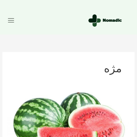
رش
ه
حتوا
مژه
تعداد
کالری
موجود
در
هندوانه