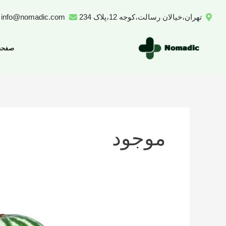
رش
تهران،خیالان رسالت،کوجه 12،پلاک 234
info@nomadic.com
ه
حتوا
صفحه
موجود
تعداد