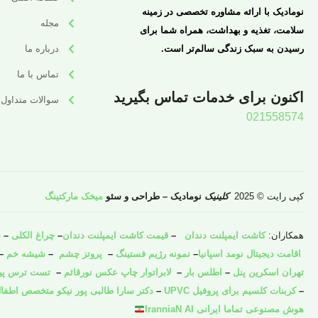
نومادیک با ارائه مشاوره تخصصی در زمینه
مجله
سلامت، تغذیه و بهداشت، همراه شما برای
رسیدن به سبک زندگی سالم‌تر است.
درباره ما
تماس با ما
اکنون برای خدمات تماس بگیرید
سوالات متداول
021558574
کپی رایت © 2025
کلینیک
نومادیک – طراحی و سئو
میخک مارکتینگ
همکاران:
کاشت ایمپلنت دندان
–
قیمت کاشت ایمپلنت دندان
–
چراغ الکلی
–
ش
اقامت دیجیتال نومد اسپانیا
–
نمونه رژیم فستینگ
–
پروتز چشم
–
شیشه خم
–
تهران اسکرین پنل
–
اطلس بار
–
لابراتوار چاپ عکس نورقائم
–
تست ترس پیش 
–
کربنات کلسیم برای پروفیل UPVC
–
دکتر سارا طالبی پور نیکو متخصص اطفال
هوش مصنوعی تماما ایرانی IranniaN AI