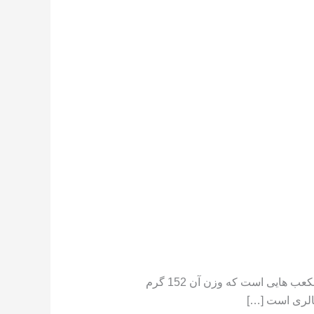
تعداد کالری موجود در هندوانه هندوانه دارای کالری کم است ،[١] در جایی که یک فنجان هندوانه خرد شده حاوی مکعب هایی است که وزن آن 152 گرم