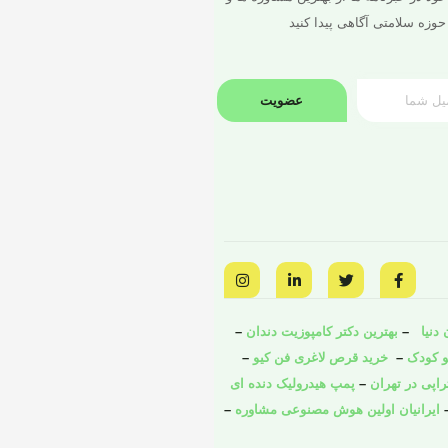
حوزه سلامتی آگاهی پیدا کنید
عضویت
I
L
T
F
n
i
w
a
s
n
i
c
t
k
t
e
a
e
t
b
دنیا
–
بهترین دکتر کامپوزیت دندان
–
g
d
e
o
و کودک
o
–
r
i
خرید قرص لاغری فن کیو
–
r
a
n
k
راپی در تهران
–
پمپ هیدرولیک دنده ای
m
-
-
i
f
ایرانیان اولین هوش مصنوعی مشاوره
–
n