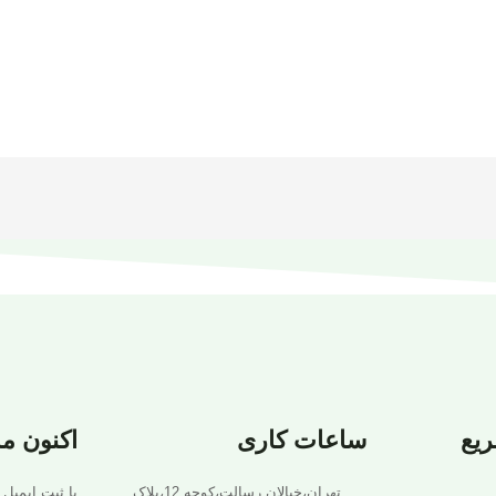
یع
ساعات کاری
اکنون م
تهران،خیالان رسالت،کوجه 12،پلاک
با ثبت ایمیل 