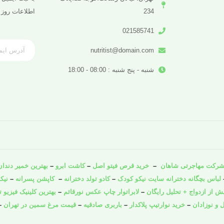
234
اطلاعات روز 
021585741
nutritist@domain.com
شنبه - پنج شنبه : 08:00 - 18:00
رکت مهاجرتی شاهان
–
خرید قرص فیتو اصل
–
کاشت ابرو
–
بهترین خمیر دندان 
لباس بچگانه دخترانه سایت نیکو کودک
–
کادو تولد دخترانه
–
کاپشن پسرانه
–
نیک
از ازدواج + تحلیل رایگان
–
لابراتوار چاپ عکس نورقائم
–
بهترین کلینیک فیزیو ت
 و نوزادان
–
خرید نوارتیپ پلاکدار
–
باربری صادقیه
–
قیمت مرغ سمین در تهران
–