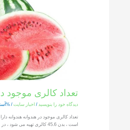
کالری
موجود
در
هندوانه
تعداد کالری موجود در
دیدگاه‌ خود را بنویسید
/
اخبار سایت
/ %آست
است ، بدن 45.6 کالری تهیه می شود ، در حالی که یک بخش از هندوانه که وزن آن 286 گرم است ، حاوی 85.8 کالری است […]