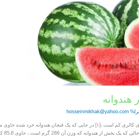
 هندوانه
را%
hosseinmikhak@yahoo.com