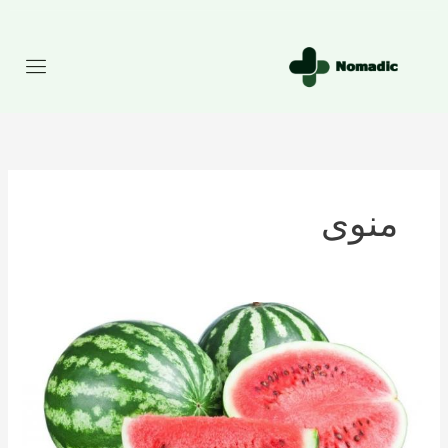
رش
ه
حتوا
منوی
تعداد
کالری
موجود
در
هندوانه