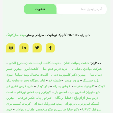
عضویت
کپی رایت © 2025
کلینیک
نومادیک – طراحی و سئو
میخک مارکتینگ
I
L
T
F
n
i
w
a
s
n
i
c
t
k
t
e
a
e
t
b
همکاران:
کاشت ایمپلنت دندان
–
قیمت کاشت ایمپلنت دندان
–
چراغ الکلی
–
g
d
e
o
r
i
r
o
شرکت مهاجرتی شاهان
–
خرید قرص فیتو اصل
–
کاشت ابرو
–
بهترین خمیر
a
n
k
دندان دنیا
–
بهترین دکتر کامپوزیت دندان
–
اقامت دیجیتال نومد اسپانیا
–
نمونه
m
-
-
i
f
رژیم فستینگ
–
پروتز چشم
–
شیشه خم
–
لباس بچگانه دخترانه سایت نیکو
n
کودک
–
کادو تولد دخترانه
–
کاپشن پسرانه
–
نیکو کودک
–
خرید قرص لاغری فن
کیو
–
تهران اسکرین پنل
–
اطلس بار
–
لابراتوار چاپ عکس نورقائم
–
تست
ترس پیش از ازدواج + تحلیل رایگان
–
لابراتوار چاپ عکس نورقائم
–
بهترین
کلینیک فیزیو تراپی در تهران
–
پمپ هیدرولیک دنده ای
–
کربنات کلسیم برای
پروفیل UPVC
–
دکتر سارا طالبی پور نیکو متخصص اطفال و نوزادان
–
خرید