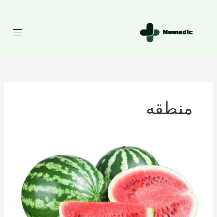
رش
ه
حتوا
منطقه
تعداد
کالری
موجود
در
هندوانه