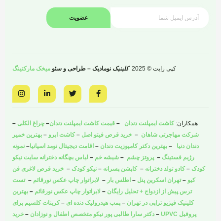
عضویت
کپی رایت © 2025
کلینیک
نومادیک – طراحی و سئو
میخک مارکتینگ
I
L
T
F
n
i
w
a
s
n
i
c
t
k
t
e
a
e
t
b
همکاران:
کاشت ایمپلنت دندان
–
قیمت کاشت ایمپلنت دندان
–
چراغ الکلی
–
g
d
e
o
r
i
r
o
شرکت مهاجرتی شاهان
–
خرید قرص فیتو اصل
–
کاشت ابرو
–
بهترین خمیر
a
n
k
دندان دنیا
–
بهترین دکتر کامپوزیت دندان
–
اقامت دیجیتال نومد اسپانیا
–
نمونه
m
-
-
i
f
رژیم فستینگ
–
پروتز چشم
–
شیشه خم
–
لباس بچگانه دخترانه سایت نیکو
n
کودک
–
کادو تولد دخترانه
–
کاپشن پسرانه
–
نیکو کودک
–
خرید قرص لاغری فن
کیو
–
تهران اسکرین پنل
–
اطلس بار
–
لابراتوار چاپ عکس نورقائم
–
تست
ترس پیش از ازدواج + تحلیل رایگان
–
لابراتوار چاپ عکس نورقائم
–
بهترین
کلینیک فیزیو تراپی در تهران
–
پمپ هیدرولیک دنده ای
–
کربنات کلسیم برای
پروفیل UPVC
–
دکتر سارا طالبی پور نیکو متخصص اطفال و نوزادان
–
خرید