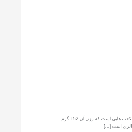
تعداد کالری موجود در هندوانه هندوانه دارای کالری کم است ،[١] در جایی که یک فنجان هندوانه خرد شده حاوی مکعب هایی است که وزن آن 152 گرم