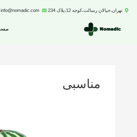
رش
تهران،خیالان رسالت،کوجه 12،پلاک 234
info@nomadic.com
ه
حتوا
صفحه
مناسبی
تعداد