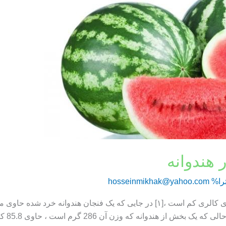
 هندوانه
را%
hosseinmikhak@yahoo.com