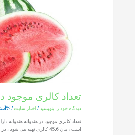
کالری
موجود
در
هندوانه
تعداد کالری موجود در
دیدگاه‌ خود را بنویسید
/
اخبار سایت
/ %آست
است ، بدن 45.6 کالری تهیه می شود ، در حالی که یک بخش از هندوانه که وزن آن 286 گرم است ، حاوی 85.8 کالری است […]