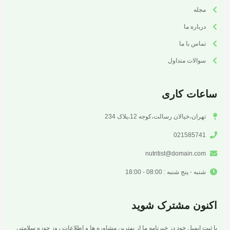
مجله
درباره ما
تماس با ما
سوالات متداول
ساعات کاری
تهران،خیالان رسالت،کوجه 12،پلاک 234
021585741
nutritist@domain.com
شنبه - پنج شنبه : 08:00 - 18:00
اکنون مشترک شوید
با ثبت ایمیل خود در خبرنامه ما از بهترین مشاوره ها و اطلاعات روز حوزه سلامتی