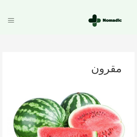
رش
ه
حتوا
مقرون
تعداد
کالری
موجود
در
هندوانه