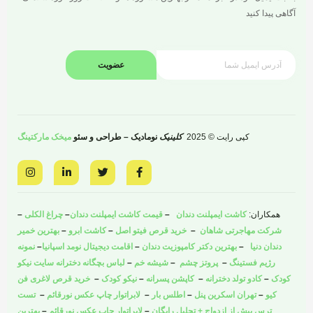
آگاهی پیدا کنید
عضویت
کپی رایت © 2025
کلینیک
نومادیک – طراحی و سئو
میخک مارکتینگ
I
L
T
F
n
i
w
a
s
n
i
c
t
k
t
e
a
e
t
b
همکاران:
کاشت ایمپلنت دندان
–
قیمت کاشت ایمپلنت دندان
–
چراغ الکلی
–
g
d
e
o
r
i
r
o
شرکت مهاجرتی شاهان
–
خرید قرص فیتو اصل
–
کاشت ابرو
–
بهترین خمیر
a
n
k
دندان دنیا
–
بهترین دکتر کامپوزیت دندان
–
اقامت دیجیتال نومد اسپانیا
–
نمونه
m
-
-
i
f
رژیم فستینگ
–
پروتز چشم
–
شیشه خم
–
لباس بچگانه دخترانه سایت نیکو
n
کودک
–
کادو تولد دخترانه
–
کاپشن پسرانه
–
نیکو کودک
–
خرید قرص لاغری فن
کیو
–
تهران اسکرین پنل
–
اطلس بار
–
لابراتوار چاپ عکس نورقائم
–
تست
ترس پیش از ازدواج + تحلیل رایگان
–
لابراتوار چاپ عکس نورقائم
–
بهترین