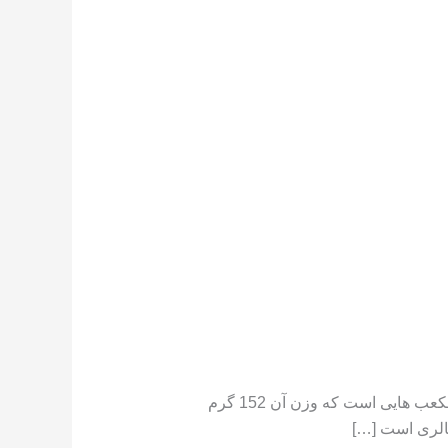
تعداد کالری موجود در هندوانه هندوانه دارای کالری کم است ،[١] در جایی که یک فنجان هندوانه خرد شده حاوی مکعب هایی است که وزن آن 152 گرم