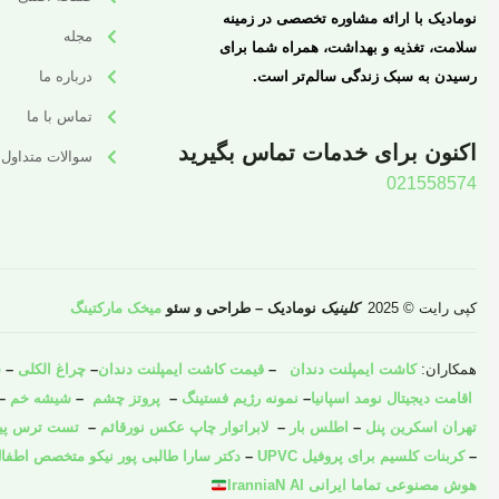
نومادیک با ارائه مشاوره تخصصی در زمینه
مجله
سلامت، تغذیه و بهداشت، همراه شما برای
رسیدن به سبک زندگی سالم‌تر است.
درباره ما
تماس با ما
اکنون برای خدمات تماس بگیرید
سوالات متداول
021558574
کپی رایت © 2025
کلینیک
نومادیک – طراحی و سئو
میخک مارکتینگ
همکاران:
کاشت ایمپلنت دندان
–
قیمت کاشت ایمپلنت دندان
–
چراغ الکلی
–
ش
اقامت دیجیتال نومد اسپانیا
–
نمونه رژیم فستینگ
–
پروتز چشم
–
شیشه خم
–
تهران اسکرین پنل
–
اطلس بار
–
لابراتوار چاپ عکس نورقائم
–
تست ترس پیش 
–
کربنات کلسیم برای پروفیل UPVC
–
دکتر سارا طالبی پور نیکو متخصص اطفال
هوش مصنوعی تماما ایرانی IranniaN AI