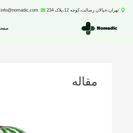
رش
تهران،خیالان رسالت،کوجه 12،پلاک 234
info@nomadic.com
ه
حتوا
صفحه
مقاله
تعداد