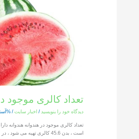
کالری
موجود
در
هندوانه
تعداد کالری موجود در
دیدگاه‌ خود را بنویسید
/
اخبار سایت
/ %آست
است ، بدن 45.6 کالری تهیه می شود ، در حالی که یک بخش از هندوانه که وزن آن 286 گرم است ، حاوی 85.8 کالری است […]