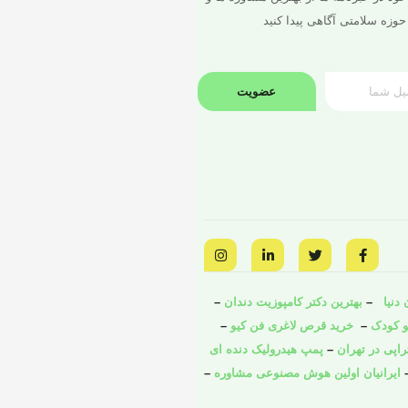
حوزه سلامتی آگاهی پیدا کنید
عضویت
I
L
T
F
n
i
w
a
s
n
i
c
t
k
t
e
a
e
t
b
دنیا
–
بهترین دکتر کامپوزیت دندان
–
g
d
e
o
و کودک
o
–
r
i
خرید قرص لاغری فن کیو
–
r
a
n
k
راپی در تهران
–
پمپ هیدرولیک دنده ای
m
-
-
i
f
ایرانیان اولین هوش مصنوعی مشاوره
–
n