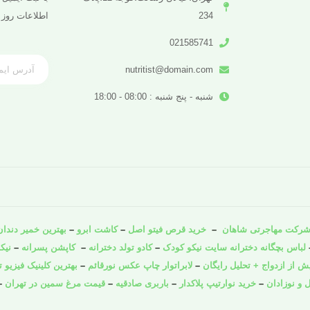
234
اطلاعات روز 
021585741
nutritist@domain.com
شنبه - پنج شنبه : 08:00 - 18:00
رکت مهاجرتی شاهان
–
خرید قرص فیتو اصل
–
کاشت ابرو
–
بهترین خمیر دندان 
لباس بچگانه دخترانه سایت نیکو کودک
–
کادو تولد دخترانه
–
کاپشن پسرانه
–
نیک
از ازدواج + تحلیل رایگان
–
لابراتوار چاپ عکس نورقائم
–
بهترین کلینیک فیزیو ت
 و نوزادان
–
خرید نوارتیپ پلاکدار
–
باربری صادقیه
–
قیمت مرغ سمین در تهران
–