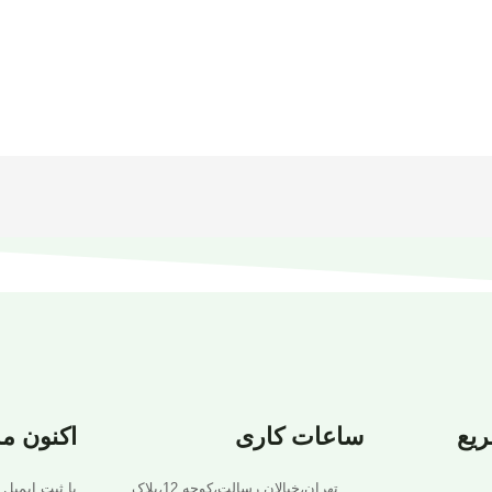
یع
ساعات کاری
اکنون م
تهران،خیالان رسالت،کوجه 12،پلاک
با ثبت ایمیل 