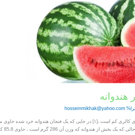
 هندوانه
را%
hosseinmikhak@yahoo.com