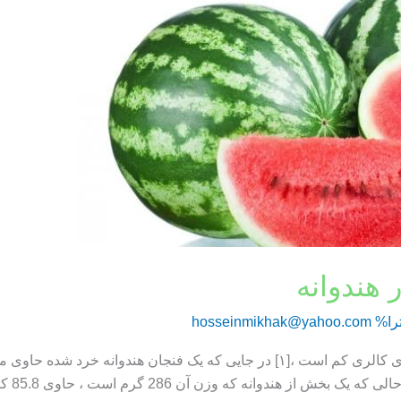
 هندوانه
را%
hosseinmikhak@yahoo.com