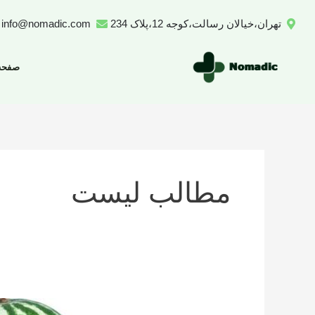
رش
تهران،خیالان رسالت،کوجه 12،پلاک 234
info@nomadic.com
ه
حتوا
صفحه
مطالب لیست
تعداد