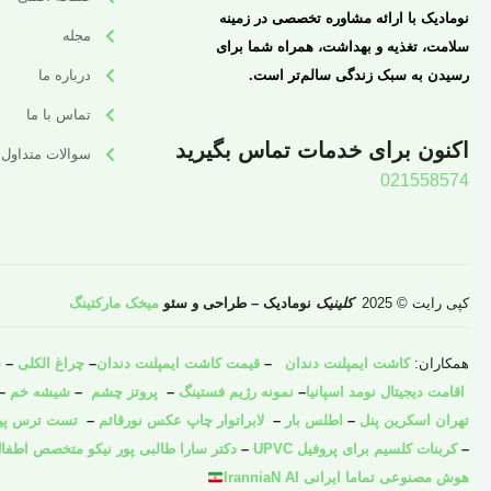
نومادیک با ارائه مشاوره تخصصی در زمینه
مجله
سلامت، تغذیه و بهداشت، همراه شما برای
رسیدن به سبک زندگی سالم‌تر است.
درباره ما
تماس با ما
اکنون برای خدمات تماس بگیرید
سوالات متداول
021558574
کپی رایت © 2025
کلینیک
نومادیک – طراحی و سئو
میخک مارکتینگ
همکاران:
کاشت ایمپلنت دندان
–
قیمت کاشت ایمپلنت دندان
–
چراغ الکلی
–
ش
اقامت دیجیتال نومد اسپانیا
–
نمونه رژیم فستینگ
–
پروتز چشم
–
شیشه خم
–
تهران اسکرین پنل
–
اطلس بار
–
لابراتوار چاپ عکس نورقائم
–
تست ترس پیش 
–
کربنات کلسیم برای پروفیل UPVC
–
دکتر سارا طالبی پور نیکو متخصص اطفال
هوش مصنوعی تماما ایرانی IranniaN AI