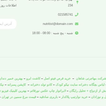
234
اطلاعات روز 
021585741
nutritist@domain.com
شنبه - پنج شنبه : 08:00 - 18:00
رکت مهاجرتی شاهان
–
خرید قرص فیتو اصل
–
کاشت ابرو
–
بهترین خمیر دندان 
لباس بچگانه دخترانه سایت نیکو کودک
–
کادو تولد دخترانه
–
کاپشن پسرانه
–
نیک
از ازدواج + تحلیل رایگان
–
لابراتوار چاپ عکس نورقائم
–
بهترین کلینیک فیزیو ت
 و نوزادان
–
خرید نوارتیپ پلاکدار
–
باربری صادقیه
–
قیمت مرغ سمین در تهران
–