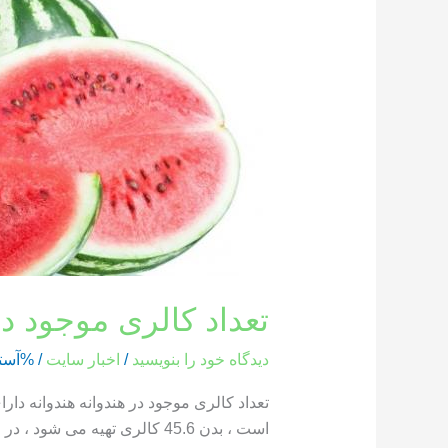
کالری
موجود
در
هندوانه
تعداد کالری موجود در
دیدگاه‌ خود را بنویسید
/
اخبار سایت
/ %آست
است ، بدن 45.6 کالری تهیه می شود ، در حالی که یک بخش از هندوانه که وزن آن 286 گرم است ، حاوی 85.8 کالری است […]