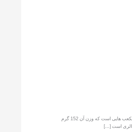
تعداد کالری موجود در هندوانه هندوانه دارای کالری کم است ،[١] در جایی که یک فنجان هندوانه خرد شده حاوی مکعب هایی است که وزن آن 152 گرم