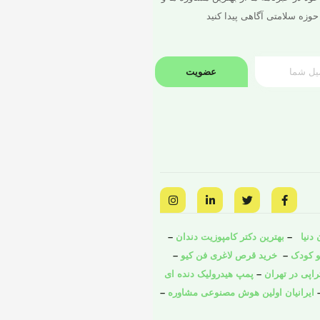
حوزه سلامتی آگاهی پیدا کنید
عضویت
I
L
T
F
n
i
w
a
s
n
i
c
t
k
t
e
a
e
t
b
دنیا
–
بهترین دکتر کامپوزیت دندان
–
g
d
e
o
و کودک
o
–
r
i
خرید قرص لاغری فن کیو
–
r
a
n
k
راپی در تهران
–
پمپ هیدرولیک دنده ای
m
-
-
i
f
ایرانیان اولین هوش مصنوعی مشاوره
–
n