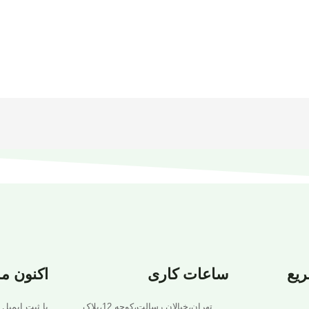
یع
ساعات کاری
اکنون م
تهران،خیالان رسالت،کوجه 12،پلاک
با ثبت ایمیل 