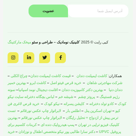
عضویت
کپی رایت © 2025
کلینیک
نومادیک – طراحی و سئو
میخک مارکتینگ
I
L
T
F
n
i
w
a
s
n
i
c
t
k
t
e
a
e
t
b
همکاران:
کاشت ایمپلنت دندان
–
قیمت کاشت ایمپلنت دندان
–
چراغ الکلی
–
g
d
e
o
r
i
r
o
شرکت مهاجرتی شاهان
–
خرید قرص فیتو اصل
–
کاشت ابرو
–
بهترین خمیر
a
n
k
دندان دنیا
–
بهترین دکتر کامپوزیت دندان
–
اقامت دیجیتال نومد اسپانیا
–
نمونه
m
-
-
i
f
رژیم فستینگ
–
پروتز چشم
–
شیشه خم
–
لباس بچگانه دخترانه سایت نیکو
n
کودک
–
کادو تولد دخترانه
–
کاپشن پسرانه
–
نیکو کودک
–
خرید قرص لاغری فن
کیو
–
تهران اسکرین پنل
–
اطلس بار
–
لابراتوار چاپ عکس نورقائم
–
تست
ترس پیش از ازدواج + تحلیل رایگان
–
لابراتوار چاپ عکس نورقائم
–
بهترین
کلینیک فیزیو تراپی در تهران
–
پمپ هیدرولیک دنده ای
–
کربنات کلسیم برای
پروفیل UPVC
–
دکتر سارا طالبی پور نیکو متخصص اطفال و نوزادان
–
خرید