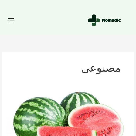
رش
ه
حتوا
مصنوعی
تعداد
کالری
موجود
در
هندوانه