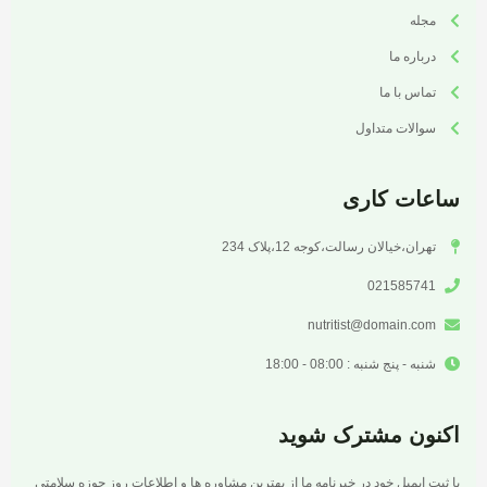
مجله
درباره ما
تماس با ما
سوالات متداول
ساعات کاری
تهران،خیالان رسالت،کوجه 12،پلاک 234
021585741
nutritist@domain.com
شنبه - پنج شنبه : 08:00 - 18:00
اکنون مشترک شوید
با ثبت ایمیل خود در خبرنامه ما از بهترین مشاوره ها و اطلاعات روز حوزه سلامتی