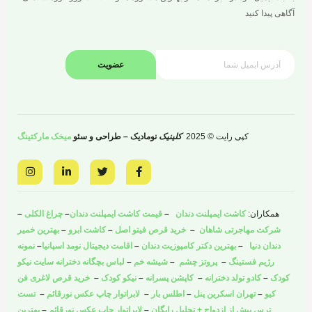
آگاهی پیدا کنید
عضویت
کپی رایت © 2025
کلینیک
نومادیک – طراحی و سئو
میخک مارکتینگ
I
L
T
F
n
i
w
a
s
n
i
c
t
k
t
e
a
e
t
b
همکاران:
کاشت ایمپلنت دندان
–
قیمت کاشت ایمپلنت دندان
–
چراغ الکلی
–
g
d
e
o
r
i
r
o
شرکت مهاجرتی شاهان
–
خرید قرص فیتو اصل
–
کاشت ابرو
–
بهترین خمیر
a
n
k
دندان دنیا
–
بهترین دکتر کامپوزیت دندان
–
اقامت دیجیتال نومد اسپانیا
–
نمونه
m
-
-
i
f
رژیم فستینگ
–
پروتز چشم
–
شیشه خم
–
لباس بچگانه دخترانه سایت نیکو
n
کودک
–
کادو تولد دخترانه
–
کاپشن پسرانه
–
نیکو کودک
–
خرید قرص لاغری فن
کیو
–
تهران اسکرین پنل
–
اطلس بار
–
لابراتوار چاپ عکس نورقائم
–
تست
ترس پیش از ازدواج + تحلیل رایگان
–
لابراتوار چاپ عکس نورقائم
–
بهترین