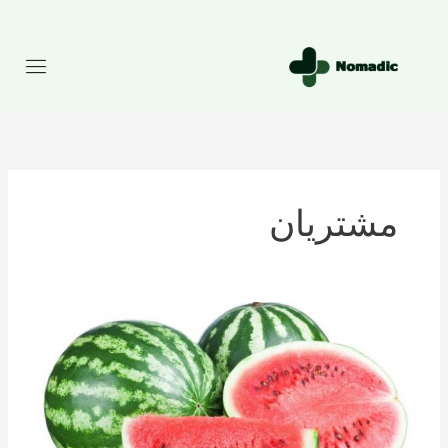
رش
ه
حتوا
مشتریان
تعداد
کالری
موجود
در
هندوانه