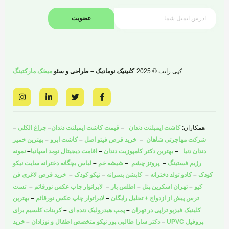
عضویت
کپی رایت © 2025
کلینیک
نومادیک – طراحی و سئو
میخک مارکتینگ
I
L
T
F
n
i
w
a
s
n
i
c
t
k
t
e
a
e
t
b
همکاران:
کاشت ایمپلنت دندان
–
قیمت کاشت ایمپلنت دندان
–
چراغ الکلی
–
g
d
e
o
r
i
r
o
شرکت مهاجرتی شاهان
–
خرید قرص فیتو اصل
–
کاشت ابرو
–
بهترین خمیر
a
n
k
دندان دنیا
–
بهترین دکتر کامپوزیت دندان
–
اقامت دیجیتال نومد اسپانیا
–
نمونه
m
-
-
i
f
رژیم فستینگ
–
پروتز چشم
–
شیشه خم
–
لباس بچگانه دخترانه سایت نیکو
n
کودک
–
کادو تولد دخترانه
–
کاپشن پسرانه
–
نیکو کودک
–
خرید قرص لاغری فن
کیو
–
تهران اسکرین پنل
–
اطلس بار
–
لابراتوار چاپ عکس نورقائم
–
تست
ترس پیش از ازدواج + تحلیل رایگان
–
لابراتوار چاپ عکس نورقائم
–
بهترین
کلینیک فیزیو تراپی در تهران
–
پمپ هیدرولیک دنده ای
–
کربنات کلسیم برای
پروفیل UPVC
–
دکتر سارا طالبی پور نیکو متخصص اطفال و نوزادان
–
خرید