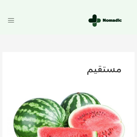
رش
ه
حتوا
مستقیم
تعداد
کالری
موجود
در
هندوانه