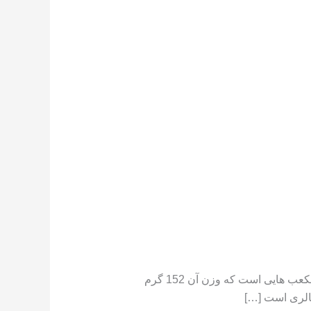
تعداد کالری موجود در هندوانه هندوانه دارای کالری کم است ،[١] در جایی که یک فنجان هندوانه خرد شده حاوی مکعب هایی است که وزن آن 152 گرم