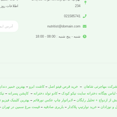
234
اطلاعات روز 
021585741
nutritist@domain.com
شنبه - پنج شنبه : 08:00 - 18:00
رکت مهاجرتی شاهان
–
خرید قرص فیتو اصل
–
کاشت ابرو
–
بهترین خمیر دندان 
لباس بچگانه دخترانه سایت نیکو کودک
–
کادو تولد دخترانه
–
کاپشن پسرانه
–
نیک
از ازدواج + تحلیل رایگان
–
لابراتوار چاپ عکس نورقائم
–
بهترین کلینیک فیزیو ت
 و نوزادان
–
خرید نوارتیپ پلاکدار
–
باربری صادقیه
–
قیمت مرغ سمین در تهران
–