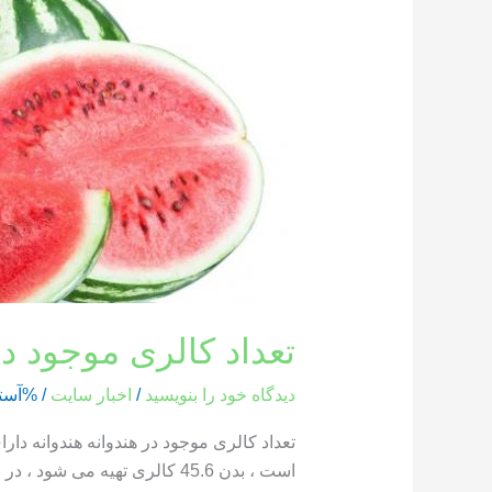
کالری
موجود
در
هندوانه
تعداد کالری موجود در
دیدگاه‌ خود را بنویسید
/
اخبار سایت
/ %آست
است ، بدن 45.6 کالری تهیه می شود ، در حالی که یک بخش از هندوانه که وزن آن 286 گرم است ، حاوی 85.8 کالری است […]