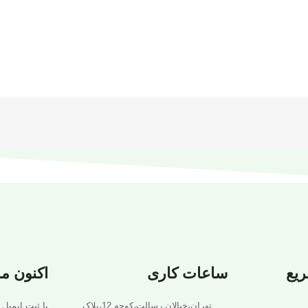
یع
ساعات کاری
اکنون م
تهران،خیالان رسالت،کوجه 12،پلاک
با ثبت ایمیل 