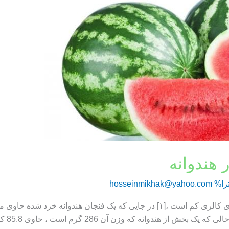
 هندوانه
را%
hosseinmikhak@yahoo.com