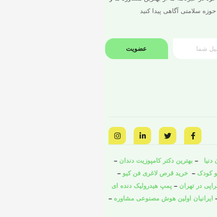
حوزه سلامتی آگاهی پیدا کنید
عضویت
I
L
T
F
n
i
w
a
s
n
i
c
t
k
t
e
a
e
t
b
دنیا
–
بهترین دکتر کامپوزیت دندان
–
g
d
e
o
و کودک
o
–
r
i
خرید قرص لاغری فن کیو
–
r
a
n
k
راپی در تهران
–
پمپ هیدرولیک دنده ای
m
-
-
i
f
ایرانیان اولین هوش مصنوعی مشاوره
–
n