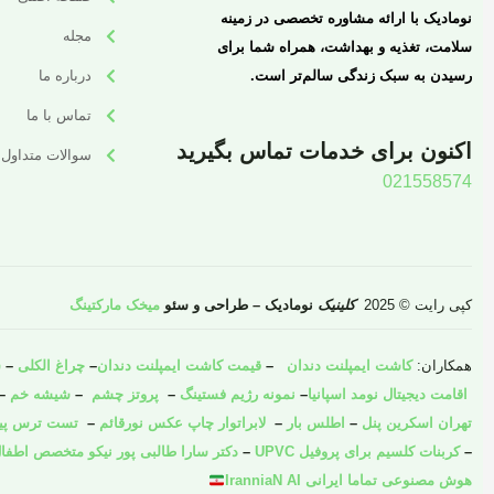
نومادیک با ارائه مشاوره تخصصی در زمینه
مجله
سلامت، تغذیه و بهداشت، همراه شما برای
رسیدن به سبک زندگی سالم‌تر است.
درباره ما
تماس با ما
اکنون برای خدمات تماس بگیرید
سوالات متداول
021558574
کپی رایت © 2025
کلینیک
نومادیک – طراحی و سئو
میخک مارکتینگ
همکاران:
کاشت ایمپلنت دندان
–
قیمت کاشت ایمپلنت دندان
–
چراغ الکلی
–
ش
اقامت دیجیتال نومد اسپانیا
–
نمونه رژیم فستینگ
–
پروتز چشم
–
شیشه خم
–
تهران اسکرین پنل
–
اطلس بار
–
لابراتوار چاپ عکس نورقائم
–
تست ترس پیش 
–
کربنات کلسیم برای پروفیل UPVC
–
دکتر سارا طالبی پور نیکو متخصص اطفال
هوش مصنوعی تماما ایرانی IranniaN AI