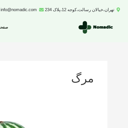
رش
تهران،خیالان رسالت،کوجه 12،پلاک 234
info@nomadic.com
ه
حتوا
صفحه
مرگ
تعداد