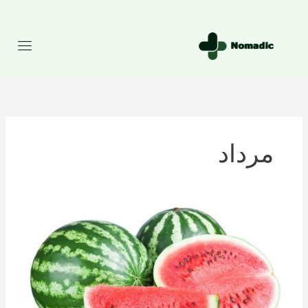
رش
ه
حتوا
مرداد
تعداد
کالری
موجود
در
هندوانه