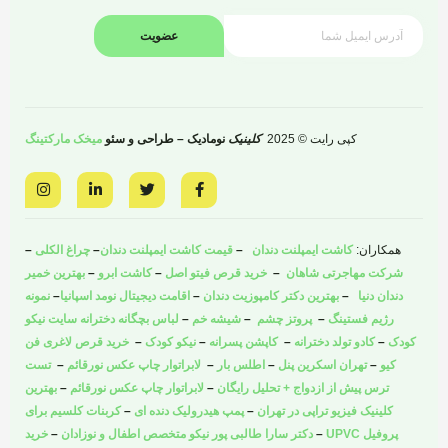
عضویت
کپی رایت © 2025
کلینیک
نومادیک – طراحی و سئو
میخک مارکتینگ
I
L
T
F
n
i
w
a
s
n
i
c
t
k
t
e
a
e
t
b
همکاران:
کاشت ایمپلنت دندان
–
قیمت کاشت ایمپلنت دندان
–
چراغ الکلی
–
g
d
e
o
r
i
r
o
شرکت مهاجرتی شاهان
–
خرید قرص فیتو اصل
–
کاشت ابرو
–
بهترین خمیر
a
n
k
دندان دنیا
–
بهترین دکتر کامپوزیت دندان
–
اقامت دیجیتال نومد اسپانیا
–
نمونه
m
-
-
i
f
رژیم فستینگ
–
پروتز چشم
–
شیشه خم
–
لباس بچگانه دخترانه سایت نیکو
n
کودک
–
کادو تولد دخترانه
–
کاپشن پسرانه
–
نیکو کودک
–
خرید قرص لاغری فن
کیو
–
تهران اسکرین پنل
–
اطلس بار
–
لابراتوار چاپ عکس نورقائم
–
تست
ترس پیش از ازدواج + تحلیل رایگان
–
لابراتوار چاپ عکس نورقائم
–
بهترین
کلینیک فیزیو تراپی در تهران
–
پمپ هیدرولیک دنده ای
–
کربنات کلسیم برای
پروفیل UPVC
–
دکتر سارا طالبی پور نیکو متخصص اطفال و نوزادان
–
خرید